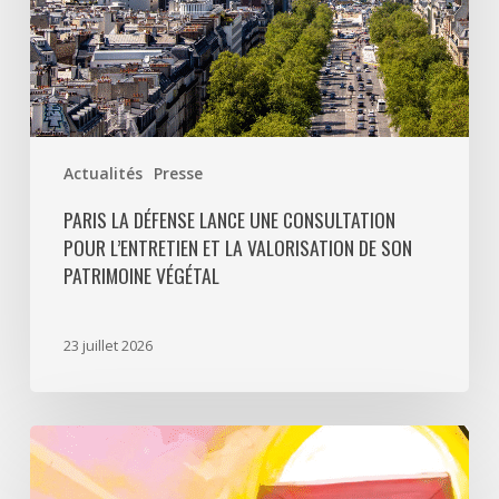
valorisation
de
son
patrimoine
végétal
Actualités
Presse
PARIS LA DÉFENSE LANCE UNE CONSULTATION
POUR L’ENTRETIEN ET LA VALORISATION DE SON
PATRIMOINE VÉGÉTAL
23 juillet 2026
Paris
La
Défense