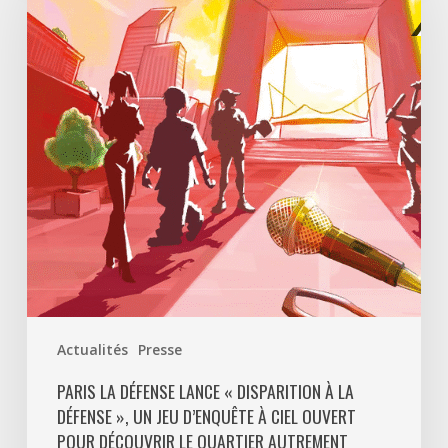
lance
«
Disparition
à
La
Défense
»,
un
jeu
d’enquête
à
ciel
ouvert
Actualités
Presse
pour
découvrir
PARIS LA DÉFENSE LANCE « DISPARITION À LA
DÉFENSE », UN JEU D’ENQUÊTE À CIEL OUVERT
le
POUR DÉCOUVRIR LE QUARTIER AUTREMENT
quartier