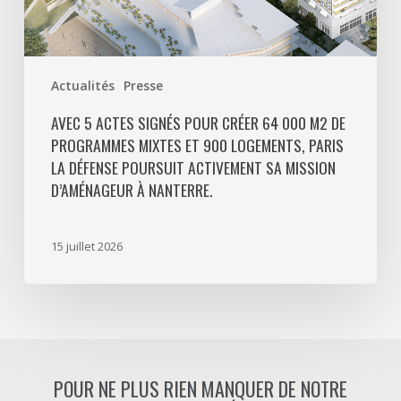
et
900
logements,
Paris
Actualités
Presse
La
Défense
AVEC 5 ACTES SIGNÉS POUR CRÉER 64 000 M2 DE
PROGRAMMES MIXTES ET 900 LOGEMENTS, PARIS
poursuit
LA DÉFENSE POURSUIT ACTIVEMENT SA MISSION
activement
D’AMÉNAGEUR À NANTERRE.
sa
mission
d’aménageur
15 juillet 2026
à
Nanterre.
POUR NE PLUS RIEN MANQUER DE NOTRE