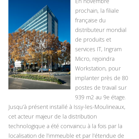
En novembre
prochain, la filiale
française du
distributeur mondial
de produits et
services IT, Ingram
Micro, rejoindra
Workstation, pour
implanter près de 80
postes de travail sur
939 m2 au 9e étage.
Jusqu’à présent installé à Issy-les-Moulineaux,
cet acteur majeur de la distribution
technologique a été convaincu à la fois par la
localisation de l’immeuble et par l’étendue de