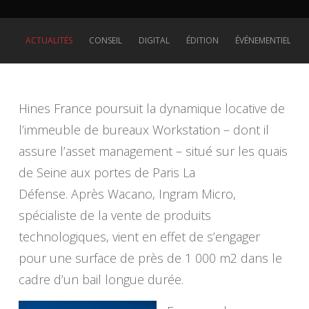
ACTUALITÉS
CONSEIL
DIGITAL
ÉDITION
ÉVÉNEMENTIEL
Hines France poursuit la dynamique locative de
l’immeuble de bureaux Workstation – dont il
assure l’asset management – situé sur les quais
de Seine aux portes de Paris La
Défense. Après Wacano, Ingram Micro,
spécialiste de la vente de produits
technologiques, vient en effet de s’engager
pour une surface de près de 1 000 m2 dans le
cadre d’un bail longue durée.