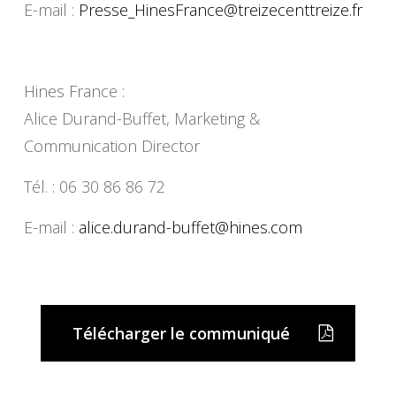
E-mail :
Presse_HinesFrance@
treizecenttreize.fr
Hines France :
Alice Durand-Buffet, Marketing &
Communication Director
Tél. : 06 30 86 86 72
E-mail :
alice.durand-buffet@hines.com
Télécharger le communiqué