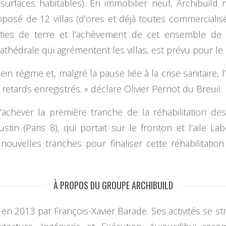
surfaces habitables). En immobilier neuf, Archibuild
sé de 12 villas (d’ores et déjà toutes commercialisé
ties de terre et l’achèvement de cet ensemble de g
athédrale qui agrémentent les villas, est prévu pour l
in régime et, malgré la pause liée à la crise sanitaire, l
 retards enregistrés. » déclare Olivier Pernot du Breuil.
d’achever la première tranche de la réhabilitation d
ustin (Paris 8), qui portait sur le fronton et l’aile La
ouvelles tranches pour finaliser cette réhabilitation
À PROPOS DU GROUPE ARCHIBUILD
en 2013 par François-Xavier Barade. Ses activités se st