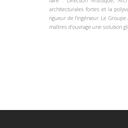
faire : Direction Artistique, Ar
architecturales fortes et la polyv
rigueur de l’ingénieur. Le Groupe 
maîtres d’ouvrage une solution gl