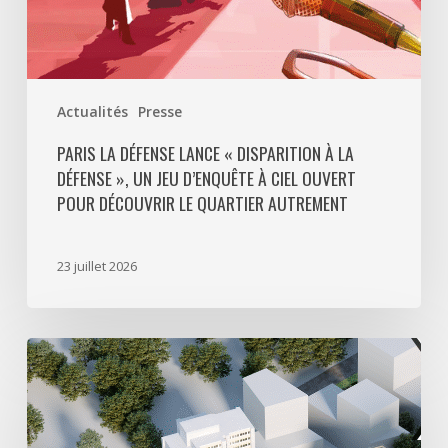
d’enquête
à
ciel
ouvert
Actualités
Presse
pour
découvrir
PARIS LA DÉFENSE LANCE « DISPARITION À LA
DÉFENSE », UN JEU D’ENQUÊTE À CIEL OUVERT
le
POUR DÉCOUVRIR LE QUARTIER AUTREMENT
quartier
autrement
23 juillet 2026
Avec
5
actes
signés