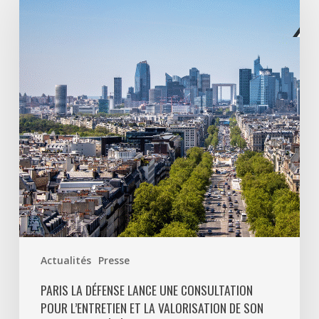
Défense
lance
une
consultation
pour
l’entretien
et
la
valorisation
de
son
patrimoine
végétal
Actualités
Presse
PARIS LA DÉFENSE LANCE UNE CONSULTATION
POUR L’ENTRETIEN ET LA VALORISATION DE SON