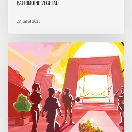
PATRIMOINE VÉGÉTAL
23 juillet 2026
Paris
La
Défense
lance
«
Disparition
à
La
Défense
»,
un
jeu