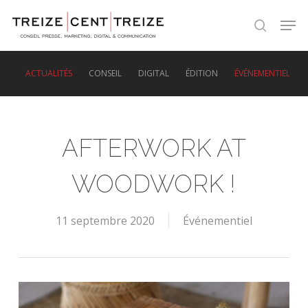
Skip
Men
to
search
main
content
ACTUALITÉS
CONSEIL
DIGITAL
ÉDITION
ÉVÉNEMENTIEL
AFTERWORK AT
WOODWORK !
11 septembre 2020
Événementiel