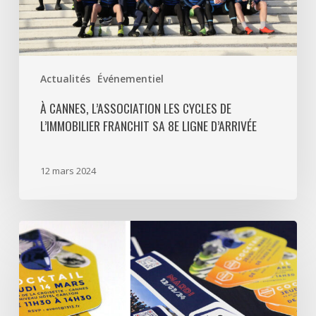
franchit
sa
8e
ligne
Actualités
Événementiel
d’arrivée
À CANNES, L’ASSOCIATION LES CYCLES DE
L’IMMOBILIER FRANCHIT SA 8E LIGNE D’ARRIVÉE
12 mars 2024
Un
cocktail
Club
France
surplombant