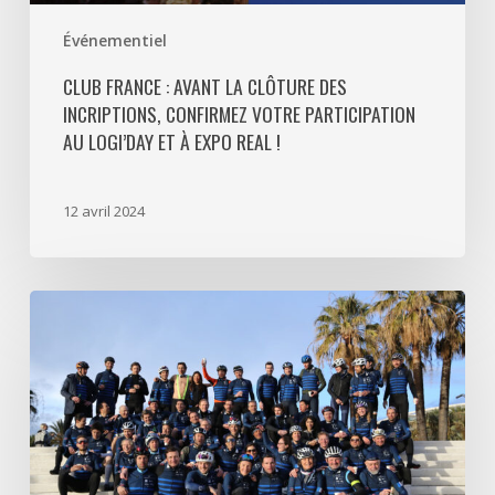
participation
Événementiel
au
Logi’day
CLUB FRANCE : AVANT LA CLÔTURE DES
et
INCRIPTIONS, CONFIRMEZ VOTRE PARTICIPATION
à
AU LOGI’DAY ET À EXPO REAL !
Expo
Real
12 avril 2024
!
À
Cannes,
l’association
Les
Cycles
de
l’Immobilier