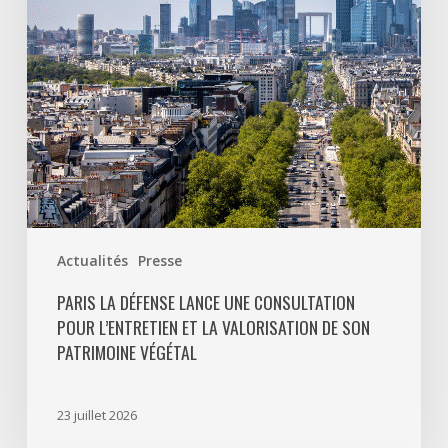
pour
l’entretien
et
la
valorisation
de
son
patrimoine
végétal
Actualités
Presse
PARIS LA DÉFENSE LANCE UNE CONSULTATION
POUR L’ENTRETIEN ET LA VALORISATION DE SON
PATRIMOINE VÉGÉTAL
23 juillet 2026