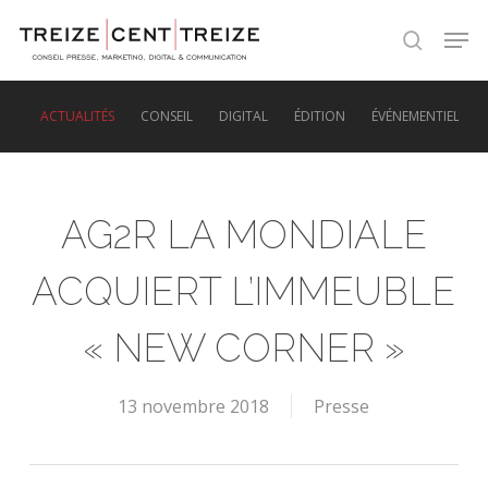
Skip
Men
to
search
main
content
ACTUALITÉS
CONSEIL
DIGITAL
ÉDITION
ÉVÉNEMENTIEL
AG2R LA MONDIALE
ACQUIERT L’IMMEUBLE
« NEW CORNER »
13 novembre 2018
Presse