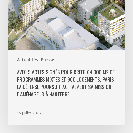
m2
de
programmes
mixtes
et
900
logements,
Paris
Actualités
Presse
La
Défense
AVEC 5 ACTES SIGNÉS POUR CRÉER 64 000 M2 DE
PROGRAMMES MIXTES ET 900 LOGEMENTS, PARIS
poursuit
LA DÉFENSE POURSUIT ACTIVEMENT SA MISSION
activement
D’AMÉNAGEUR À NANTERRE.
sa
mission
d’aménageur
15 juillet 2026
à
Nanterre.