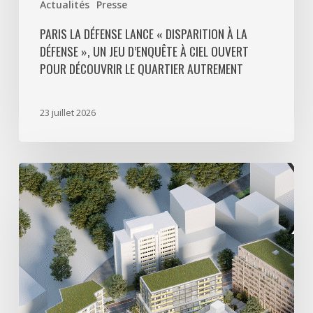
Actualités
Presse
pour
découvrir
PARIS LA DÉFENSE LANCE « DISPARITION À LA
DÉFENSE », UN JEU D’ENQUÊTE À CIEL OUVERT
le
POUR DÉCOUVRIR LE QUARTIER AUTREMENT
quartier
autrement
23 juillet 2026
Avec
5
actes
signés
pour
créer
64
000