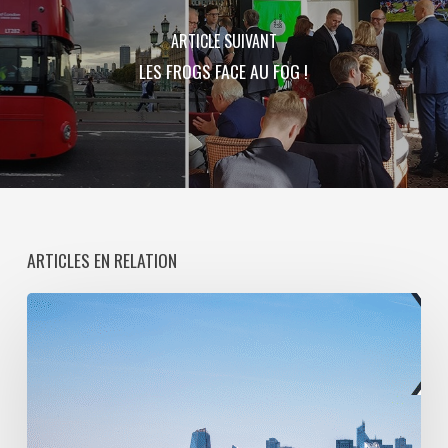
ARTICLE SUIVANT
LES FROGS FACE AU FOG !
ARTICLES EN RELATION
Paris
La
Défense
lance
une
consultation