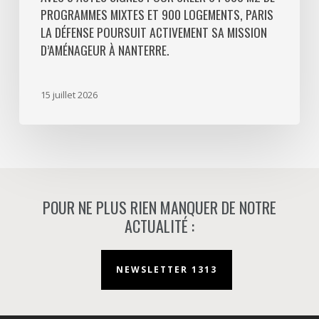
PROGRAMMES MIXTES ET 900 LOGEMENTS, PARIS
poursuit
LA DÉFENSE POURSUIT ACTIVEMENT SA MISSION
activement
D’AMÉNAGEUR À NANTERRE.
sa
mission
d’aménageur
15 juillet 2026
à
Nanterre.
POUR NE PLUS RIEN MANQUER DE NOTRE
ACTUALITÉ :
NEWSLETTER 1313