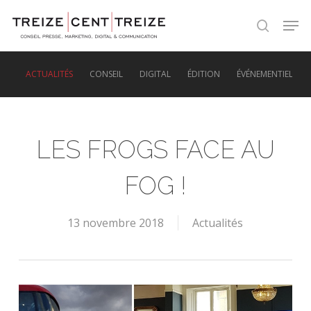
Skip
Men
to
search
main
content
ACTUALITÉS
CONSEIL
DIGITAL
ÉDITION
ÉVÉNEMENTIEL
LES FROGS FACE AU
FOG !
13 novembre 2018
Actualités