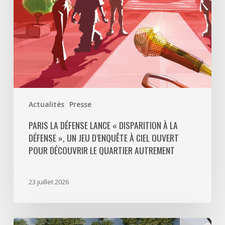
Défense
»,
un
jeu
d’enquête
à
ciel
ouvert
Actualités
Presse
pour
découvrir
PARIS LA DÉFENSE LANCE « DISPARITION À LA
DÉFENSE », UN JEU D’ENQUÊTE À CIEL OUVERT
le
POUR DÉCOUVRIR LE QUARTIER AUTREMENT
quartier
autrement
23 juillet 2026
Avec