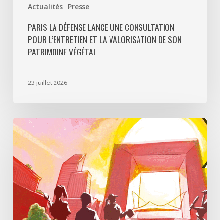
Actualités
Presse
PARIS LA DÉFENSE LANCE UNE CONSULTATION
POUR L’ENTRETIEN ET LA VALORISATION DE SON
PATRIMOINE VÉGÉTAL
23 juillet 2026
Paris
La
Défense
lance
«
Disparition
à
La