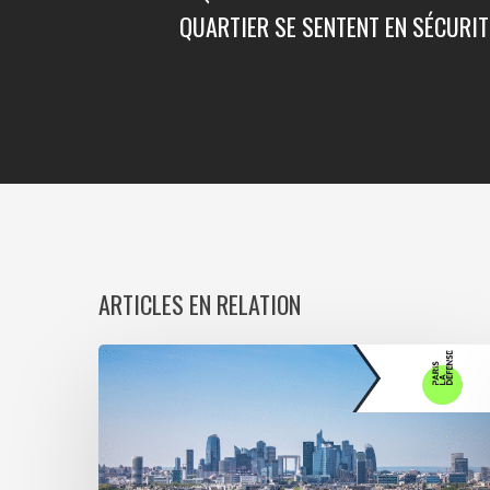
QUARTIER SE SENTENT EN SÉCURIT
ARTICLES EN RELATION
Paris
La
Défense
lance
une