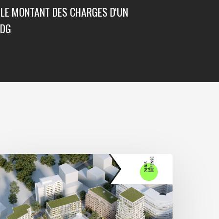
 LE MONTANT DES CHARGES D'UN
GDG
vec
ctes
ignés
our