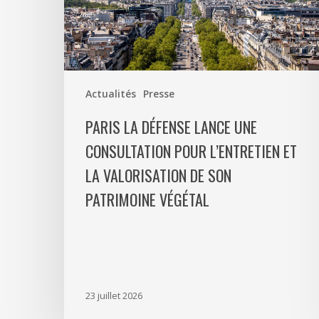
consultation
pour
l’entretien
et
la
Actualités
Presse
valorisation
de
PARIS LA DÉFENSE LANCE UNE
son
CONSULTATION POUR L’ENTRETIEN ET
patrimoine
LA VALORISATION DE SON
végétal
PATRIMOINE VÉGÉTAL
23 juillet 2026