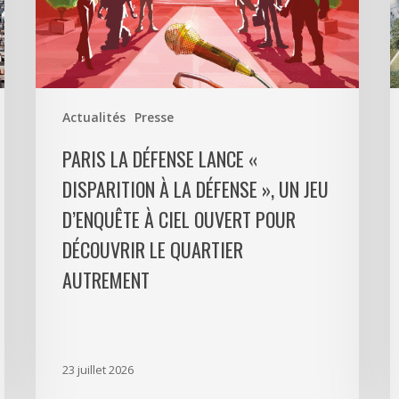
Disparition
c
à
6
La
0
Défense
m
»,
d
Actualités
Presse
un
p
jeu
m
PARIS LA DÉFENSE LANCE «
d’enquête
e
DISPARITION À LA DÉFENSE », UN JEU
à
9
D’ENQUÊTE À CIEL OUVERT POUR
ciel
l
ouvert
P
DÉCOUVRIR LE QUARTIER
pour
L
AUTREMENT
découvrir
D
le
p
quartier
a
autrement
s
23 juillet 2026
m