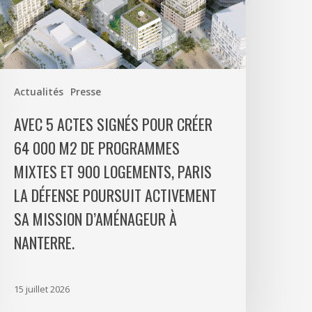
réer
4
00
2
e
Actualités
Presse
rogrammes
ixtes
AVEC 5 ACTES SIGNÉS POUR CRÉER
t
64 000 M2 DE PROGRAMMES
00
MIXTES ET 900 LOGEMENTS, PARIS
ogements,
aris
LA DÉFENSE POURSUIT ACTIVEMENT
a
SA MISSION D’AMÉNAGEUR À
éfense
NANTERRE.
oursuit
ctivement
a
15 juillet 2026
ission