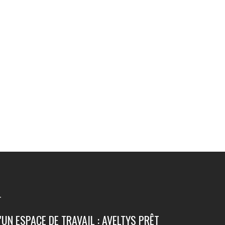
T
'UN ESPACE DE TRAVAIL : AVELTYS PRÊT