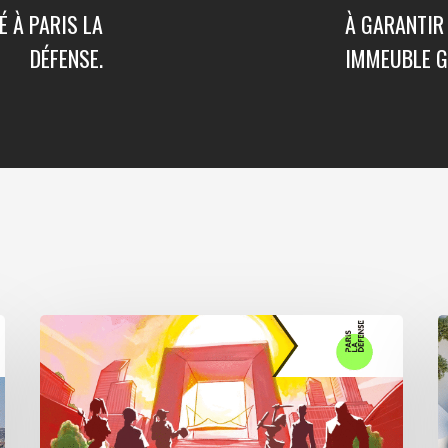
É À PARIS LA
À GARANTIR
DÉFENSE.
IMMEUBLE 
Paris
A
La
5
Défense
a
lance
s
«
p