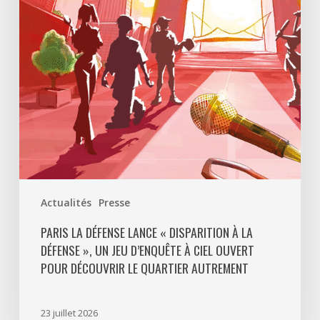
Disparition
à
La
Défense
»,
un
jeu
d’enquête
à
ciel
ouvert
Actualités
Presse
pour
découvrir
PARIS LA DÉFENSE LANCE « DISPARITION À LA
DÉFENSE », UN JEU D’ENQUÊTE À CIEL OUVERT
le
POUR DÉCOUVRIR LE QUARTIER AUTREMENT
quartier
autrement
23 juillet 2026