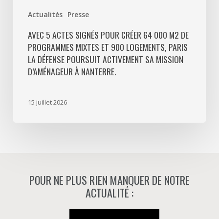
Paris
Actualités
Presse
La
Défense
AVEC 5 ACTES SIGNÉS POUR CRÉER 64 000 M2 DE
PROGRAMMES MIXTES ET 900 LOGEMENTS, PARIS
poursuit
LA DÉFENSE POURSUIT ACTIVEMENT SA MISSION
activement
D’AMÉNAGEUR À NANTERRE.
sa
mission
d’aménageur
15 juillet 2026
à
Nanterre.
POUR NE PLUS RIEN MANQUER DE NOTRE
ACTUALITÉ :