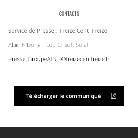
CONTACTS
Service de Presse : Treize Cent Treize
Alain N’Dong – Lou Girault-Solal
Presse_GroupeALSEI@
treizecenttreize.fr
Télécharger le communiqué