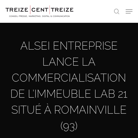
Skip
Men
to
search
main
content
ALSEI ENTREPRISE
LANCE LA
COMMERCIALISATION
DE L’IMMEUBLE LAB 21
SITUÉ À ROMAINVILLE
(93)