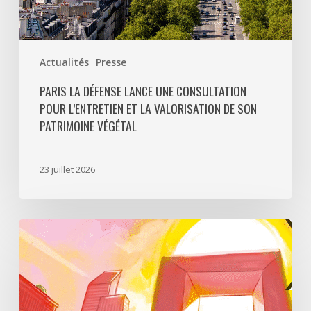
patrimoine
végétal
Actualités
Presse
PARIS LA DÉFENSE LANCE UNE CONSULTATION
POUR L’ENTRETIEN ET LA VALORISATION DE SON
PATRIMOINE VÉGÉTAL
23 juillet 2026
Paris
La
Défense
lance
«