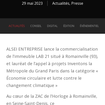
29 mai 2023
Actualités
,
Presse
ACTUALITÉS
CONSEIL
DIGITAL
ÉDITION
ÉVÉNEMENTIEL
ALSEI ENTREPRISE lance la commercialisation
de l’immeuble LAB 21 situé à Romainville (93),
et lauréat de l’appel à projets Inventons la
Métropole du Grand Paris dans la catégorie «
Économie circulaire et lutte contre le
changement climatique »
Au c
œ
ur de la ZAC de l’Horloge à Romainville
,
en
Seine-Saint-De
n
i
s
,
c
e