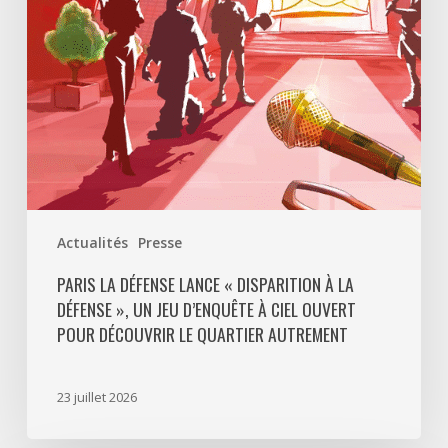
La
Défense
»,
un
jeu
d’enquête
à
ciel
ouvert
Actualités
Presse
pour
découvrir
PARIS LA DÉFENSE LANCE « DISPARITION À LA
DÉFENSE », UN JEU D’ENQUÊTE À CIEL OUVERT
le
POUR DÉCOUVRIR LE QUARTIER AUTREMENT
quartier
autrement
23 juillet 2026