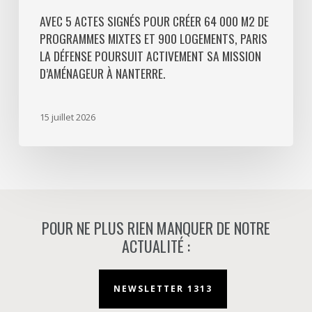
La
Défense
AVEC 5 ACTES SIGNÉS POUR CRÉER 64 000 M2 DE
PROGRAMMES MIXTES ET 900 LOGEMENTS, PARIS
poursuit
LA DÉFENSE POURSUIT ACTIVEMENT SA MISSION
activement
D’AMÉNAGEUR À NANTERRE.
sa
mission
d’aménageur
15 juillet 2026
à
Nanterre.
POUR NE PLUS RIEN MANQUER DE NOTRE
ACTUALITÉ :
NEWSLETTER 1313