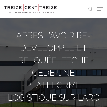
Skip
Men
to
search
main
content
APRÈS L’AVOIR RE-
DÉVELOPPÉE ET
RELOUÉE, ETCHE
CÈDE UNE
PLATEFORME
LOGISTIQUE SUR L’ARC