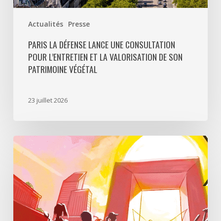
végétal
Actualités
Presse
PARIS LA DÉFENSE LANCE UNE CONSULTATION
POUR L’ENTRETIEN ET LA VALORISATION DE SON
PATRIMOINE VÉGÉTAL
23 juillet 2026
Paris
La
Défense
lance
«
Disparition
à