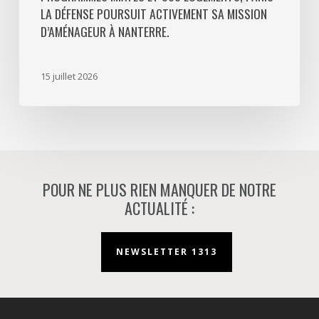
LA DÉFENSE POURSUIT ACTIVEMENT SA MISSION
activement
D’AMÉNAGEUR À NANTERRE.
sa
mission
d’aménageur
15 juillet 2026
à
Nanterre.
POUR NE PLUS RIEN MANQUER DE NOTRE
ACTUALITÉ :
NEWSLETTER 1313