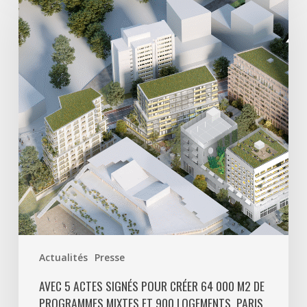
actes
signés
pour
créer
64
000
m2
de
programmes
mixtes
et
900
logements,
Paris
Actualités
Presse
La
Défense
AVEC 5 ACTES SIGNÉS POUR CRÉER 64 000 M2 DE
PROGRAMMES MIXTES ET 900 LOGEMENTS, PARIS
poursuit