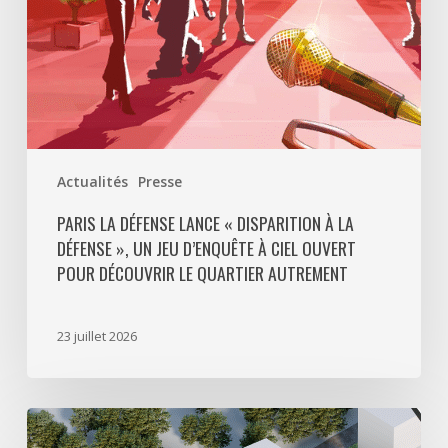
»,
un
jeu
d’enquête
à
ciel
ouvert
Actualités
Presse
pour
découvrir
PARIS LA DÉFENSE LANCE « DISPARITION À LA
DÉFENSE », UN JEU D’ENQUÊTE À CIEL OUVERT
le
POUR DÉCOUVRIR LE QUARTIER AUTREMENT
quartier
autrement
23 juillet 2026
Avec
5