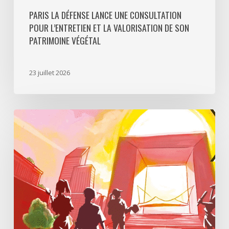
PARIS LA DÉFENSE LANCE UNE CONSULTATION
POUR L’ENTRETIEN ET LA VALORISATION DE SON
PATRIMOINE VÉGÉTAL
23 juillet 2026
Paris
La
Défense
lance
«
Disparition
à
La
Défense