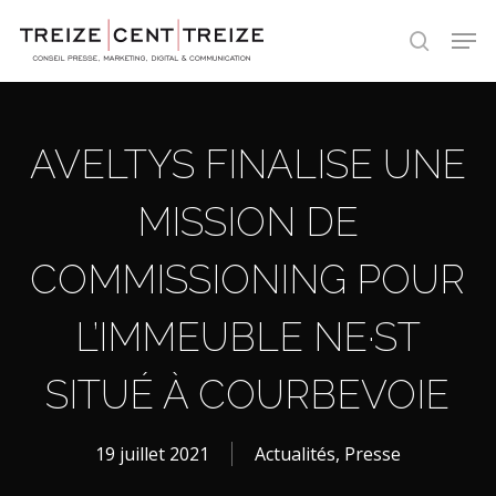
Skip
Men
to
search
main
content
AVELTYS FINALISE UNE
MISSION DE
COMMISSIONING POUR
L’IMMEUBLE NE·ST
SITUÉ À COURBEVOIE
19 juillet 2021
Actualités
,
Presse