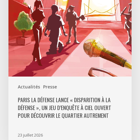
Disparition
à
La
Défense
»,
un
jeu
d’enquête
à
ciel
ouvert
Actualités
Presse
pour
découvrir
PARIS LA DÉFENSE LANCE « DISPARITION À LA
DÉFENSE », UN JEU D’ENQUÊTE À CIEL OUVERT
le
POUR DÉCOUVRIR LE QUARTIER AUTREMENT
quartier
autrement
23 juillet 2026