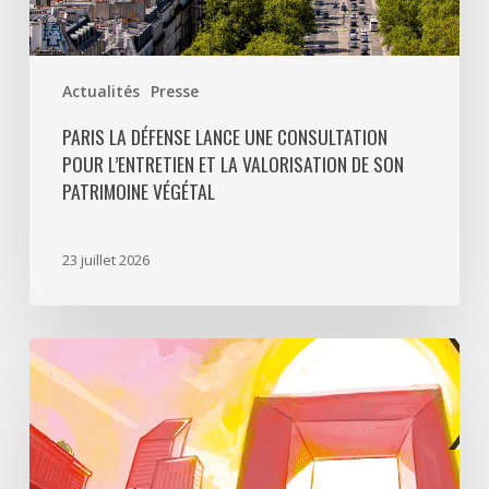
patrimoine
végétal
Actualités
Presse
PARIS LA DÉFENSE LANCE UNE CONSULTATION
POUR L’ENTRETIEN ET LA VALORISATION DE SON
PATRIMOINE VÉGÉTAL
23 juillet 2026
Paris
La
Défense
lance
«