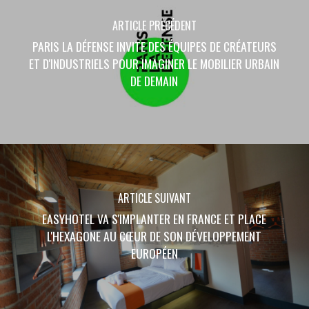
ARTICLE PRÉCÉDENT
PARIS LA DÉFENSE INVITE DES ÉQUIPES DE CRÉATEURS
ET D'INDUSTRIELS POUR IMAGINER LE MOBILIER URBAIN
DE DEMAIN
ARTICLE SUIVANT
EASYHOTEL VA S'IMPLANTER EN FRANCE ET PLACE
L'HEXAGONE AU CŒUR DE SON DÉVELOPPEMENT
EUROPÉEN