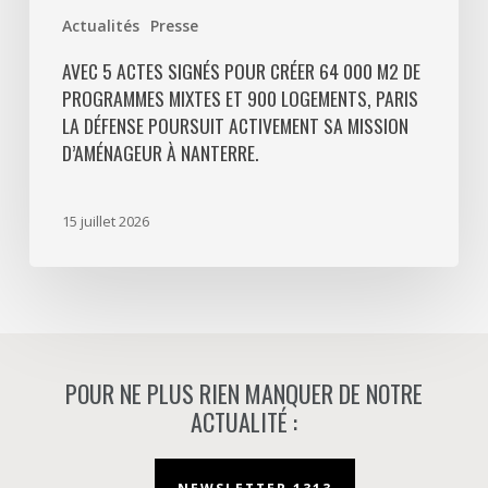
Paris
Actualités
Presse
La
Défense
AVEC 5 ACTES SIGNÉS POUR CRÉER 64 000 M2 DE
PROGRAMMES MIXTES ET 900 LOGEMENTS, PARIS
poursuit
LA DÉFENSE POURSUIT ACTIVEMENT SA MISSION
activement
D’AMÉNAGEUR À NANTERRE.
sa
mission
d’aménageur
15 juillet 2026
à
Nanterre.
POUR NE PLUS RIEN MANQUER DE NOTRE
ACTUALITÉ :