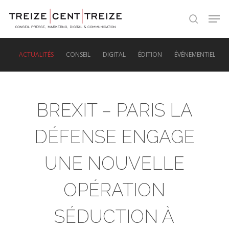
Skip
Men
to
search
main
content
ACTUALITÉS
CONSEIL
DIGITAL
ÉDITION
ÉVÉNEMENTIEL
BREXIT – PARIS LA
DÉFENSE ENGAGE
UNE NOUVELLE
OPÉRATION
SÉDUCTION À