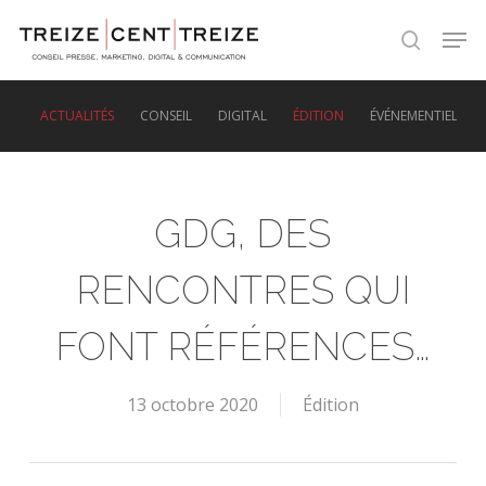
Skip
Men
to
search
main
content
ACTUALITÉS
CONSEIL
DIGITAL
ÉDITION
ÉVÉNEMENTIEL
GDG, DES
RENCONTRES QUI
FONT RÉFÉRENCES…
13 octobre 2020
Édition