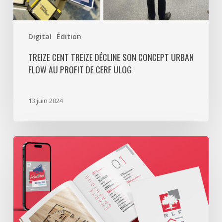
profit
de
Digital
Édition
CERF
ULOG
TREIZE CENT TREIZE DÉCLINE SON CONCEPT URBAN
FLOW AU PROFIT DE CERF ULOG
13 juin 2024
Une
identité
visuelle
organisée
pour
RLF