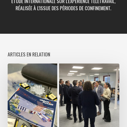
ÉTUDE INTERNATIONALE SUR L'EXPÉRIENCE TÉLÉTRAVAIL,
RÉALISÉE À L'ISSUE DES PÉRIODES DE CONFINEMENT.
ARTICLES EN RELATION
Treize
Cent
Treize
décline
son
concept
Urban
Flow
au