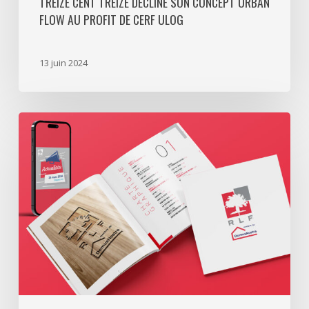
TREIZE CENT TREIZE DÉCLINE SON CONCEPT URBAN
FLOW AU PROFIT DE CERF ULOG
13 juin 2024
Une
identité
visuelle
organisée
pour
RLF