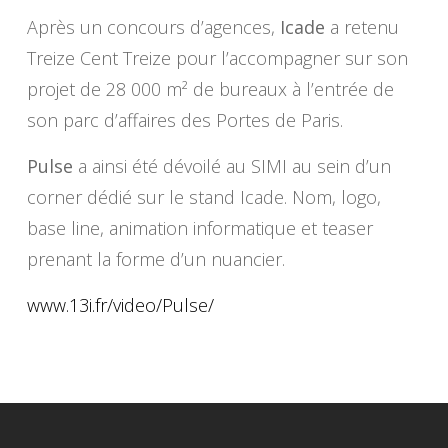
Après un concours d’agences,
Icade
a retenu
Treize Cent Treize pour l’accompagner sur son
projet de 28 000 m² de bureaux à l’entrée de
son parc d’affaires des Portes de Paris.
Pulse
a ainsi été dévoilé au SIMI au sein d’un
corner dédié sur le stand Icade. Nom, logo,
base line, animation informatique et teaser
prenant la forme d’un nuancier.
www.13i.fr/video/Pulse/