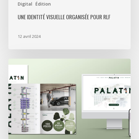
Digital
Édition
UNE IDENTITÉ VISUELLE ORGANISÉE POUR RLF
12 avril 2024
Swiss
Life
a
retenu
Treize
Cent
Treize
pour
l’immeuble
Palat1n