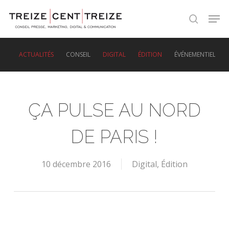
Skip
Men
to
search
main
content
ACTUALITÉS
CONSEIL
DIGITAL
ÉDITION
ÉVÉNEMENTIEL
ÇA PULSE AU NORD
DE PARIS !
10 décembre 2016
Digital
,
Édition