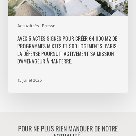
900
logements,
Paris
Actualités
Presse
La
Défense
AVEC 5 ACTES SIGNÉS POUR CRÉER 64 000 M2 DE
PROGRAMMES MIXTES ET 900 LOGEMENTS, PARIS
poursuit
LA DÉFENSE POURSUIT ACTIVEMENT SA MISSION
activement
D’AMÉNAGEUR À NANTERRE.
sa
mission
d’aménageur
15 juillet 2026
à
Nanterre.
POUR NE PLUS RIEN MANQUER DE NOTRE