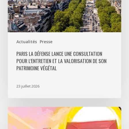
valorisation
de
son
patrimoine
végétal
Actualités
Presse
PARIS LA DÉFENSE LANCE UNE CONSULTATION
POUR L’ENTRETIEN ET LA VALORISATION DE SON
PATRIMOINE VÉGÉTAL
23 juillet 2026
Paris
La
Défense