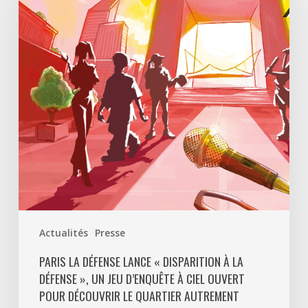
lance
«
Disparition
à
La
Défense
»,
un
jeu
d’enquête
à
ciel
ouvert
Actualités
Presse
pour
découvrir
PARIS LA DÉFENSE LANCE « DISPARITION À LA
DÉFENSE », UN JEU D’ENQUÊTE À CIEL OUVERT
le
POUR DÉCOUVRIR LE QUARTIER AUTREMENT
quartier