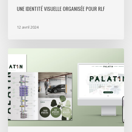
UNE IDENTITÉ VISUELLE ORGANISÉE POUR RLF
12 avril 2024
Swiss
Life
a
retenu
Treize
Cent
Treize
pour
l’immeuble
Palat1n