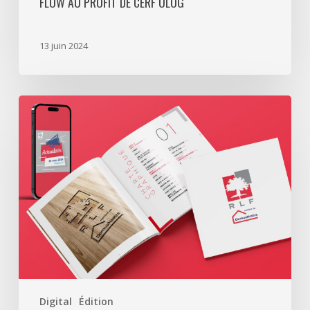
FLOW AU PROFIT DE CERF ULOG
13 juin 2024
Une
identité
visuelle
organisée
pour
RLF
Digital
Édition