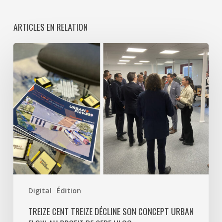
ARTICLES EN RELATION
Treize
Cent
Treize
décline
son
concept
Urban
Flow
au
profit
de
Digital
Édition
CERF
ULOG
TREIZE CENT TREIZE DÉCLINE SON CONCEPT URBAN