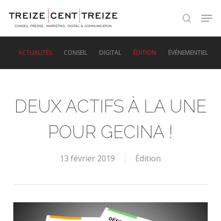
Skip
Men
to
search
main
content
ACTUALITÉS
CONSEIL
DIGITAL
ÉDITION
ÉVÉNEMENTIEL
DEUX ACTIFS À LA UNE
POUR GECINA !
13 février 2019
Édition