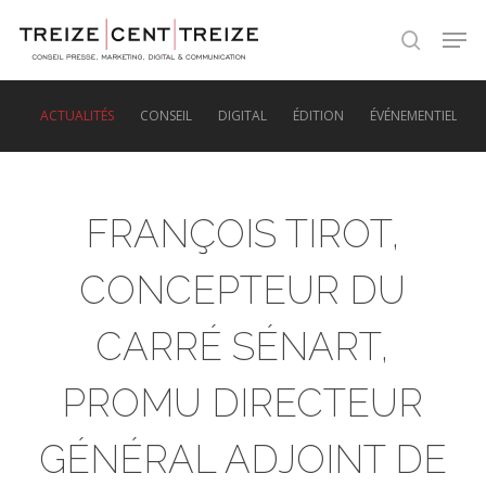
Skip
Men
to
search
main
content
ACTUALITÉS
CONSEIL
DIGITAL
ÉDITION
ÉVÉNEMENTIEL
FRANÇOIS TIROT,
CONCEPTEUR DU
CARRÉ SÉNART,
PROMU DIRECTEUR
GÉNÉRAL ADJOINT DE