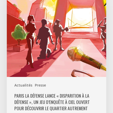
lance
«
Disparition
à
La
Défense
»,
un
jeu
d’enquête
à
ciel
ouvert
Actualités
Presse
pour
découvrir
PARIS LA DÉFENSE LANCE « DISPARITION À LA
DÉFENSE », UN JEU D’ENQUÊTE À CIEL OUVERT
le
POUR DÉCOUVRIR LE QUARTIER AUTREMENT
quartier