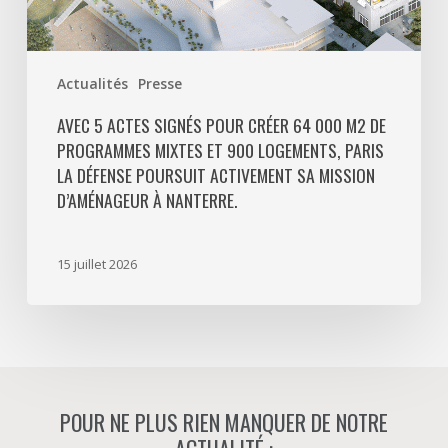
900
logements,
Paris
Actualités
Presse
La
Défense
AVEC 5 ACTES SIGNÉS POUR CRÉER 64 000 M2 DE
PROGRAMMES MIXTES ET 900 LOGEMENTS, PARIS
poursuit
LA DÉFENSE POURSUIT ACTIVEMENT SA MISSION
activement
D’AMÉNAGEUR À NANTERRE.
sa
mission
d’aménageur
15 juillet 2026
à
Nanterre.
POUR NE PLUS RIEN MANQUER DE NOTRE