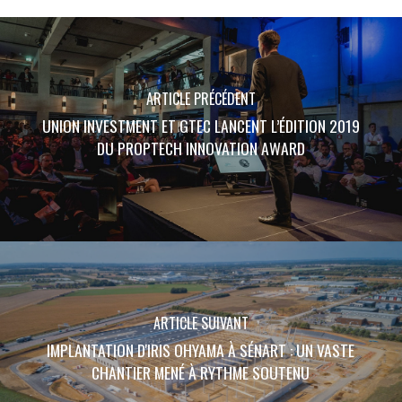
ARTICLE PRÉCÉDENT
UNION INVESTMENT ET GTEC LANCENT L’ÉDITION 2019
DU PROPTECH INNOVATION AWARD
ARTICLE SUIVANT
IMPLANTATION D'IRIS OHYAMA À SÉNART : UN VASTE
CHANTIER MENÉ À RYTHME SOUTENU