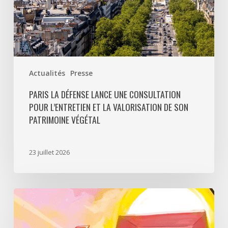
de
son
patrimoine
végétal
Actualités
Presse
PARIS LA DÉFENSE LANCE UNE CONSULTATION
POUR L’ENTRETIEN ET LA VALORISATION DE SON
PATRIMOINE VÉGÉTAL
23 juillet 2026
Paris
La
Défense