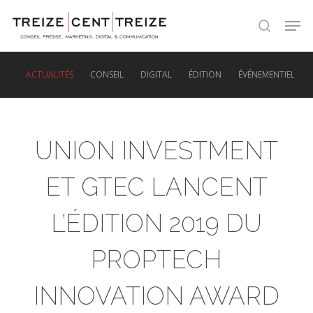
Skip
Men
to
search
main
content
ACTUALITÉS
CONSEIL
DIGITAL
ÉDITION
ÉVÉNEMENTIEL
UNION INVESTMENT
ET GTEC LANCENT
L’ÉDITION 2019 DU
PROPTECH
INNOVATION AWARD