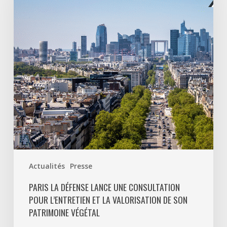
lance
une
consultation
pour
l’entretien
et
la
valorisation
de
son
patrimoine
végétal
Actualités
Presse
PARIS LA DÉFENSE LANCE UNE CONSULTATION
POUR L’ENTRETIEN ET LA VALORISATION DE SON
PATRIMOINE VÉGÉTAL