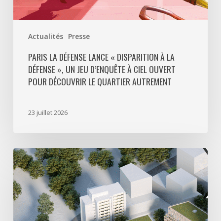
à
ciel
ouvert
Actualités
Presse
pour
découvrir
PARIS LA DÉFENSE LANCE « DISPARITION À LA
DÉFENSE », UN JEU D’ENQUÊTE À CIEL OUVERT
le
POUR DÉCOUVRIR LE QUARTIER AUTREMENT
quartier
autrement
23 juillet 2026
Avec
5
actes
signés
pour
créer