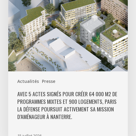
64
000
m2
de
programmes
mixtes
et
900
logements,
Paris
Actualités
Presse
La
Défense
AVEC 5 ACTES SIGNÉS POUR CRÉER 64 000 M2 DE
PROGRAMMES MIXTES ET 900 LOGEMENTS, PARIS
poursuit
LA DÉFENSE POURSUIT ACTIVEMENT SA MISSION
activement
D’AMÉNAGEUR À NANTERRE.
sa
mission
d’aménageur
15 juillet 2026