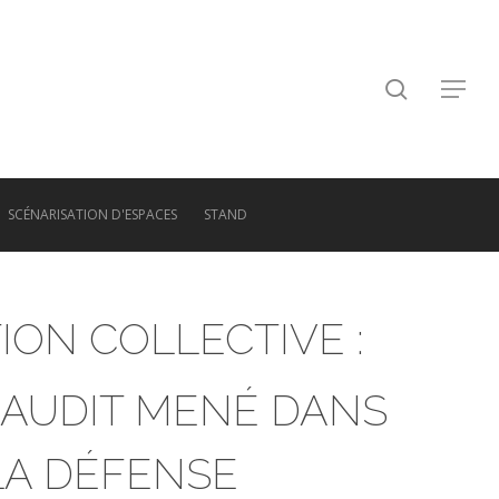
search
Menu
SCÉNARISATION D'ESPACES
STAND
ION COLLECTIVE :
AUDIT MENÉ DANS
 LA DÉFENSE