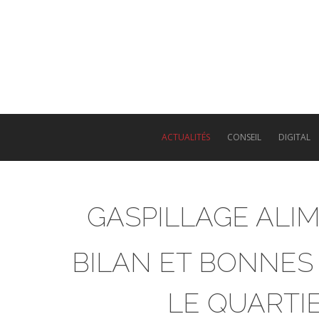
Skip
to
main
content
ACTUALITÉS
CONSEIL
DIGITAL
GASPILLAGE ALIM
BILAN ET BONNES 
LE QUARTIE