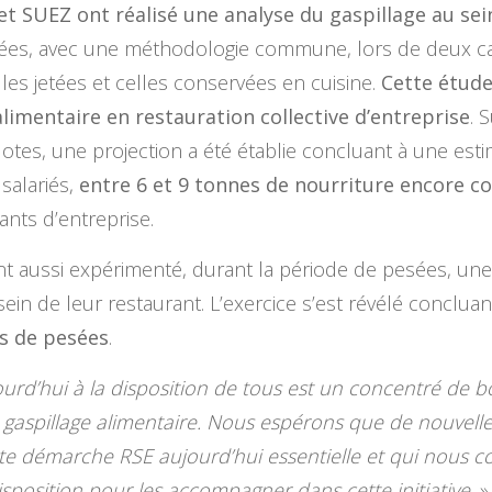
et SUEZ ont réalisé une analyse du gaspillage au sei
urées, avec une méthodologie commune, lors de deux 
lles jetées et celles conservées en cuisine.
Cette étud
 alimentaire en restauration collective d’entreprise
. 
ilotes, une projection a été établie concluant à une es
salariés,
entre 6 et 9 tonnes de nourriture encore 
ants d’entreprise.
ont aussi expérimenté, durant la période de pesées, un
 sein de leur restaurant. L’exercice s’est révélé conclua
s de pesées
.
rd’hui à la disposition de tous est un concentré de b
le gaspillage alimentaire. Nous espérons que de nouvell
tte démarche RSE aujourd’hui essentielle et qui nous c
isposition pour les accompagner dans cette initiative.
»