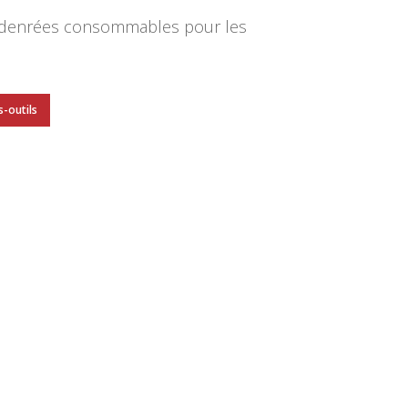
s denrées consommables pour les
s-outils