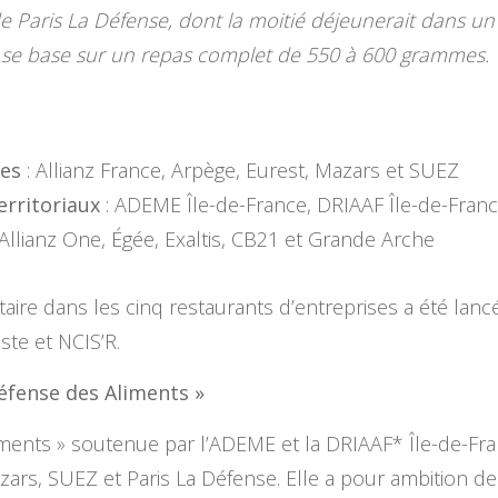
e Paris La Défense, dont la moitié déjeunerait dans un r
 se base sur un repas complet de 550 à 600 grammes.
tes
: Allianz France, Arpège, Eurest, Mazars et SUEZ
erritoriaux
: ADEME Île-de-France, DRIAAF Île-de-Franc
 Allianz One, Égée, Exaltis, CB21 et Grande Arche
taire dans les cinq restaurants d’entreprises a été lan
aste et NCIS’R.
Défense des Aliments »
iments » soutenue par l’ADEME et la DRIAAF* Île-de-Fra
zars, SUEZ et Paris La Défense. Elle a pour ambition de 