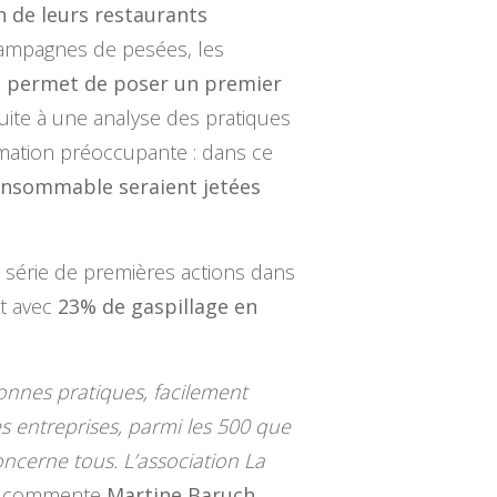
n de leurs restaurants
campagnes de pesées, les
e permet de poser un premier
Suite à une analyse des pratiques
timation préoccupante : dans ce
consommable seraient jetées
e série de premières actions dans
nt avec
23% de gaspillage en
onnes pratiques, facilement
es entreprises, parmi les 500 que
oncerne tous. L’association La
 commente
Martine Baruch,