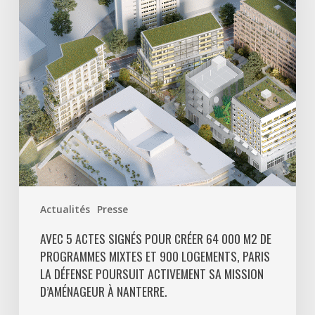
créer
64
000
m2
de
programmes
mixtes
et
900
logements,
Paris
Actualités
Presse
La
Défense
AVEC 5 ACTES SIGNÉS POUR CRÉER 64 000 M2 DE
PROGRAMMES MIXTES ET 900 LOGEMENTS, PARIS
poursuit
LA DÉFENSE POURSUIT ACTIVEMENT SA MISSION
activement
D’AMÉNAGEUR À NANTERRE.
sa
mission