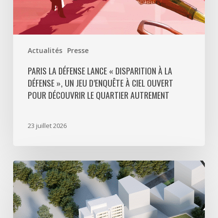
d’enquête
à
ciel
ouvert
Actualités
Presse
pour
découvrir
PARIS LA DÉFENSE LANCE « DISPARITION À LA
DÉFENSE », UN JEU D’ENQUÊTE À CIEL OUVERT
le
POUR DÉCOUVRIR LE QUARTIER AUTREMENT
quartier
autrement
23 juillet 2026
Avec
5
actes
signés
pour