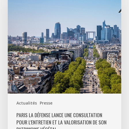
Défense
lance
une
consultation
pour
l’entretien
et
la
valorisation
de
son
patrimoine
végétal
Actualités
Presse
PARIS LA DÉFENSE LANCE UNE CONSULTATION
POUR L’ENTRETIEN ET LA VALORISATION DE SON