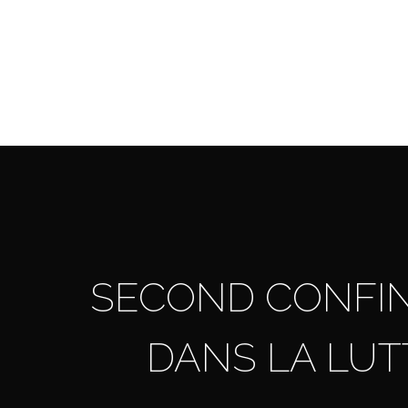
Skip
to
main
content
SECOND CONFINE
DANS LA LUT