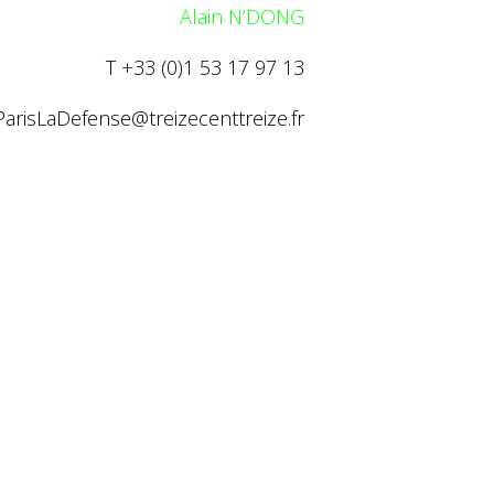
Alain N’DONG
T +33 (0)1 53 17 97 13
ParisLaDefense@
treizecenttreize.fr