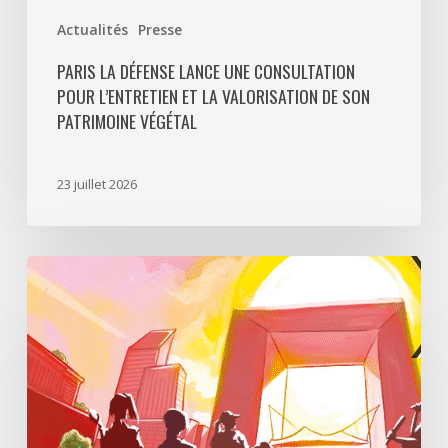
Actualités
Presse
PARIS LA DÉFENSE LANCE UNE CONSULTATION
POUR L’ENTRETIEN ET LA VALORISATION DE SON
PATRIMOINE VÉGÉTAL
23 juillet 2026
Paris
La
Défense
lance
«
Disparition
à