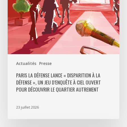
La
Défense
»,
un
jeu
d’enquête
à
ciel
ouvert
Actualités
Presse
pour
découvrir
PARIS LA DÉFENSE LANCE « DISPARITION À LA
DÉFENSE », UN JEU D’ENQUÊTE À CIEL OUVERT
le
POUR DÉCOUVRIR LE QUARTIER AUTREMENT
quartier
autrement
23 juillet 2026