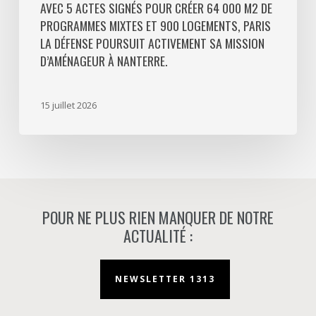
Défense
AVEC 5 ACTES SIGNÉS POUR CRÉER 64 000 M2 DE
PROGRAMMES MIXTES ET 900 LOGEMENTS, PARIS
poursuit
LA DÉFENSE POURSUIT ACTIVEMENT SA MISSION
activement
D’AMÉNAGEUR À NANTERRE.
sa
mission
d’aménageur
15 juillet 2026
à
Nanterre.
POUR NE PLUS RIEN MANQUER DE NOTRE
ACTUALITÉ :
NEWSLETTER 1313