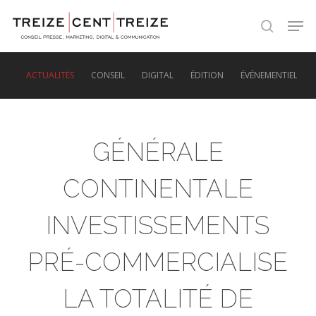
Skip
Men
to
search
main
content
ACTUALITÉS
CONSEIL
DIGITAL
ÉDITION
ÉVÉNEMENTIEL
GÉNÉRALE
CONTINENTALE
INVESTISSEMENTS
PRÉ-COMMERCIALISE
LA TOTALITÉ DE