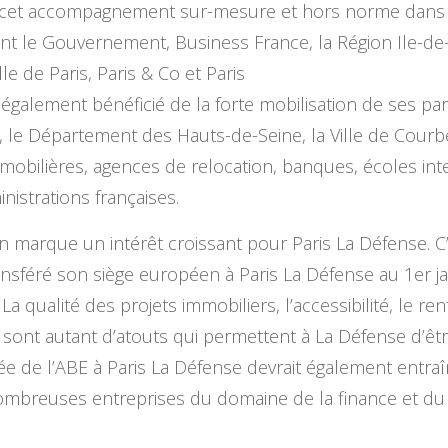
 cet accompagnement sur-mesure et hors norme dans le
nt le Gouvernement, Business France, la Région Ile-de-F
le de Paris, Paris & Co et Paris
également bénéficié de la forte mobilisation de ses pa
, le Département des Hauts-de-Seine, la Ville de Courbev
mmobilières, agences de relocation, banques, écoles inter
nistrations françaises.
on marque un intérêt croissant pour Paris La Défense. C
nsféré son siège européen à Paris La Défense au 1er jan
a qualité des projets immobiliers, l’accessibilité, le re
sont autant d’atouts qui permettent à La Défense d’êt
vée de l’ABE à Paris La Défense devrait également entraî
breuses entreprises du domaine de la finance et du c