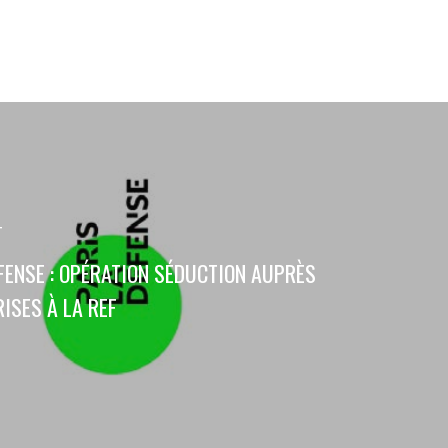
T
FENSE : OPÉRATION SÉDUCTION AUPRÈS
ISES À LA REF