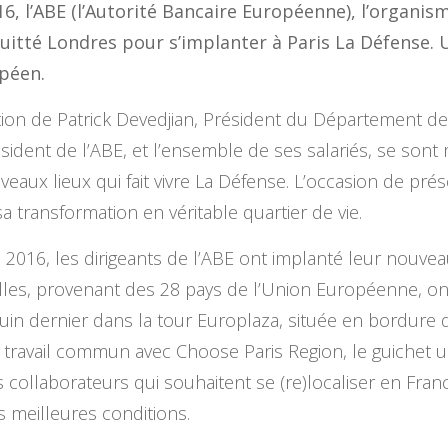
16, l’ABE (l’Autorité Bancaire Européenne), l’organi
itté Londres pour s’implanter à Paris La Défense. 
opéen.
ation de Patrick Devedjian, Président du Département de
dent de l’ABE, et l’ensemble de ses salariés, se sont
eaux lieux qui fait vivre La Défense. L’occasion de prés
 sa transformation en véritable quartier de vie.
n 2016, les dirigeants de l’ABE ont implanté leur nouvea
milles, provenant des 28 pays de l’Union Européenne, o
uin dernier dans la tour Europlaza, située en bordure du
travail commun avec Choose Paris Region, le guichet u
 collaborateurs qui souhaitent se (re)localiser en Fran
meilleures conditions.