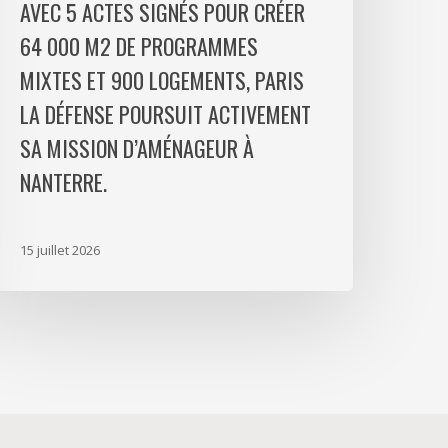
AVEC 5 ACTES SIGNÉS POUR CRÉER
t
64 000 M2 DE PROGRAMMES
00
MIXTES ET 900 LOGEMENTS, PARIS
ogements,
aris
LA DÉFENSE POURSUIT ACTIVEMENT
a
SA MISSION D’AMÉNAGEUR À
éfense
NANTERRE.
oursuit
ctivement
a
15 juillet 2026
ission
’aménageur
anterre.