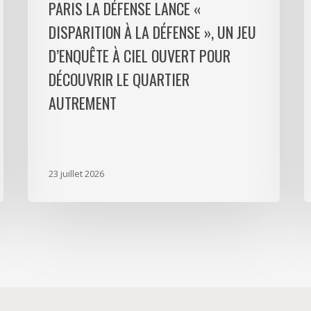
PARIS LA DÉFENSE LANCE «
d’enquête
e
DISPARITION À LA DÉFENSE », UN JEU
à
9
D’ENQUÊTE À CIEL OUVERT POUR
ciel
l
ouvert
P
DÉCOUVRIR LE QUARTIER
pour
L
AUTREMENT
découvrir
D
le
p
quartier
a
autrement
s
23 juillet 2026
m
d
à
N