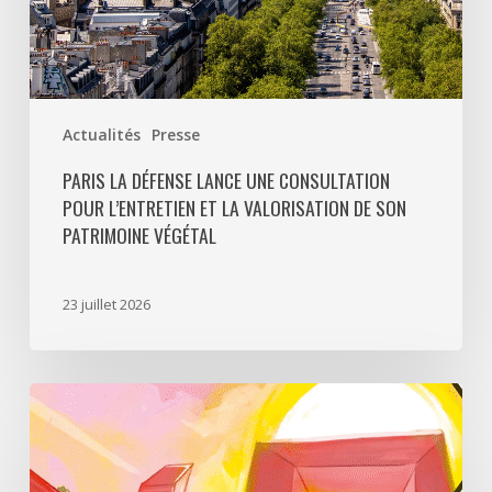
de
son
patrimoine
végétal
Actualités
Presse
PARIS LA DÉFENSE LANCE UNE CONSULTATION
POUR L’ENTRETIEN ET LA VALORISATION DE SON
PATRIMOINE VÉGÉTAL
23 juillet 2026
Paris
La
Défense
lance