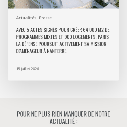
logements,
Paris
Actualités
Presse
La
Défense
AVEC 5 ACTES SIGNÉS POUR CRÉER 64 000 M2 DE
PROGRAMMES MIXTES ET 900 LOGEMENTS, PARIS
poursuit
LA DÉFENSE POURSUIT ACTIVEMENT SA MISSION
activement
D’AMÉNAGEUR À NANTERRE.
sa
mission
d’aménageur
15 juillet 2026
à
Nanterre.
POUR NE PLUS RIEN MANQUER DE NOTRE
ACTUALITÉ :