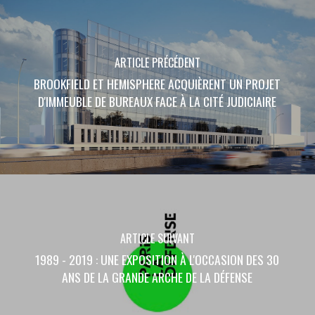
ARTICLE PRÉCÉDENT
BROOKFIELD ET HEMISPHERE ACQUIÈRENT UN PROJET
D'IMMEUBLE DE BUREAUX FACE À LA CITÉ JUDICIAIRE
ARTICLE SUIVANT
1989 - 2019 : UNE EXPOSITION À L'OCCASION DES 30
ANS DE LA GRANDE ARCHE DE LA DÉFENSE