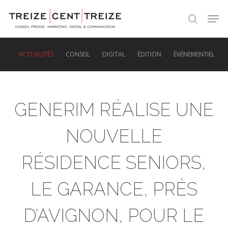
Skip
Men
to
search
main
content
ACTUALITÉS
CONSEIL
DIGITAL
ÉDITION
ÉVÉNEMENTIEL
GENERIM RÉALISE UNE
NOUVELLE
RÉSIDENCE SENIORS,
LE GARANCE, PRÈS
D’AVIGNON, POUR LE