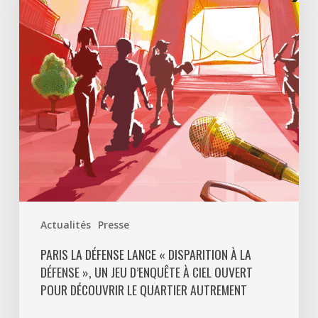
«
Disparition
à
La
Défense
»,
un
jeu
d’enquête
à
ciel
ouvert
Actualités
Presse
pour
découvrir
PARIS LA DÉFENSE LANCE « DISPARITION À LA
DÉFENSE », UN JEU D’ENQUÊTE À CIEL OUVERT
le
POUR DÉCOUVRIR LE QUARTIER AUTREMENT
quartier
autrement