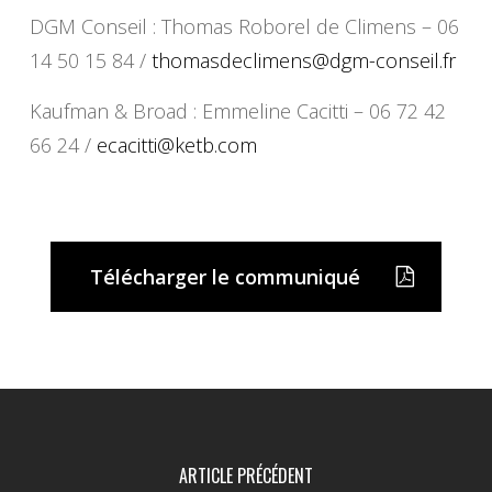
DGM Conseil : Thomas Roborel de Climens – 06
14 50 15 84 /
thomasdeclimens@dgm-conseil.fr
Kaufman & Broad : Emmeline Cacitti – 06 72 42
66 24 /
ecacitti@ketb.com
Télécharger le communiqué
ARTICLE PRÉCÉDENT