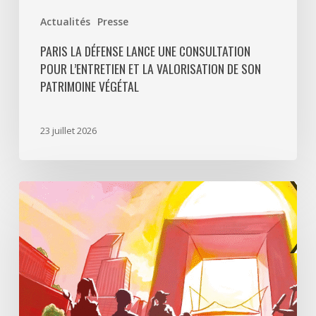
Actualités
Presse
PARIS LA DÉFENSE LANCE UNE CONSULTATION
POUR L’ENTRETIEN ET LA VALORISATION DE SON
PATRIMOINE VÉGÉTAL
23 juillet 2026
Paris
La
Défense
lance
«
Disparition
à