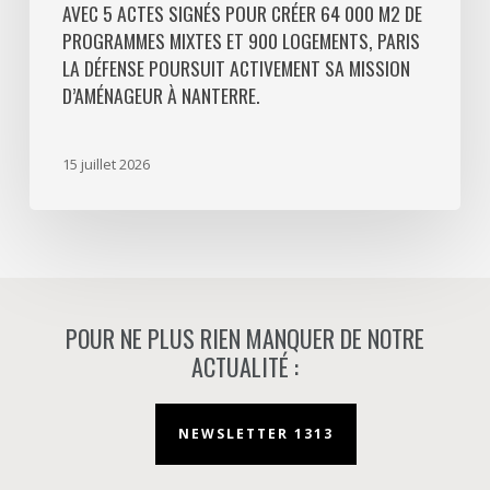
Défense
AVEC 5 ACTES SIGNÉS POUR CRÉER 64 000 M2 DE
PROGRAMMES MIXTES ET 900 LOGEMENTS, PARIS
poursuit
LA DÉFENSE POURSUIT ACTIVEMENT SA MISSION
activement
D’AMÉNAGEUR À NANTERRE.
sa
mission
d’aménageur
15 juillet 2026
à
Nanterre.
POUR NE PLUS RIEN MANQUER DE NOTRE
ACTUALITÉ :
NEWSLETTER 1313