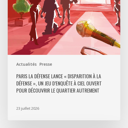
La
Défense
»,
un
jeu
d’enquête
à
ciel
ouvert
Actualités
Presse
pour
découvrir
PARIS LA DÉFENSE LANCE « DISPARITION À LA
DÉFENSE », UN JEU D’ENQUÊTE À CIEL OUVERT
le
POUR DÉCOUVRIR LE QUARTIER AUTREMENT
quartier
autrement
23 juillet 2026