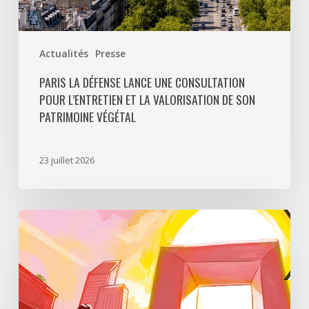
patrimoine
végétal
Actualités
Presse
PARIS LA DÉFENSE LANCE UNE CONSULTATION
POUR L’ENTRETIEN ET LA VALORISATION DE SON
PATRIMOINE VÉGÉTAL
23 juillet 2026
Paris
La
Défense
lance
«
Disparition