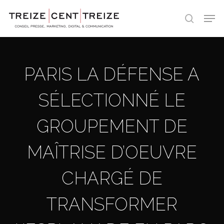
Skip
Men
to
search
main
content
PARIS LA DÉFENSE A
SÉLECTIONNÉ LE
GROUPEMENT DE
MAÎTRISE D’OEUVRE
CHARGÉ DE
TRANSFORMER