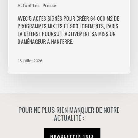
Paris
Actualités
Presse
La
Défense
AVEC 5 ACTES SIGNÉS POUR CRÉER 64 000 M2 DE
PROGRAMMES MIXTES ET 900 LOGEMENTS, PARIS
poursuit
LA DÉFENSE POURSUIT ACTIVEMENT SA MISSION
activement
D’AMÉNAGEUR À NANTERRE.
sa
mission
d’aménageur
15 juillet 2026
à
Nanterre.
POUR NE PLUS RIEN MANQUER DE NOTRE
ACTUALITÉ :
NEWSLETTER 1313