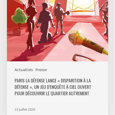
à
La
Défense
»,
un
jeu
d’enquête
à
ciel
ouvert
Actualités
Presse
pour
découvrir
PARIS LA DÉFENSE LANCE « DISPARITION À LA
DÉFENSE », UN JEU D’ENQUÊTE À CIEL OUVERT
le
POUR DÉCOUVRIR LE QUARTIER AUTREMENT
quartier
autrement
23 juillet 2026