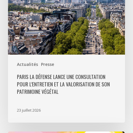
et
la
valorisation
de
son
patrimoine
végétal
Actualités
Presse
PARIS LA DÉFENSE LANCE UNE CONSULTATION
POUR L’ENTRETIEN ET LA VALORISATION DE SON
PATRIMOINE VÉGÉTAL
23 juillet 2026