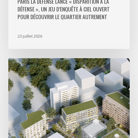
découvrir
PARIS LA DÉFENSE LANCE « DISPARITION À LA
DÉFENSE », UN JEU D’ENQUÊTE À CIEL OUVERT
le
POUR DÉCOUVRIR LE QUARTIER AUTREMENT
quartier
autrement
23 juillet 2026
Avec
5
actes
signés
pour
créer
64
000
m2
de