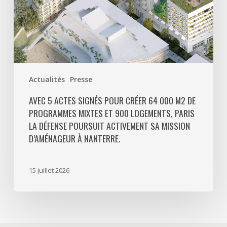
programmes
mixtes
et
900
logements,
Paris
Actualités
Presse
La
Défense
AVEC 5 ACTES SIGNÉS POUR CRÉER 64 000 M2 DE
PROGRAMMES MIXTES ET 900 LOGEMENTS, PARIS
poursuit
LA DÉFENSE POURSUIT ACTIVEMENT SA MISSION
activement
D’AMÉNAGEUR À NANTERRE.
sa
mission
d’aménageur
15 juillet 2026
à
Nanterre.