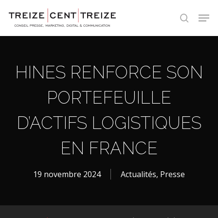
Skip
Men
to
search
main
content
HINES RENFORCE SON
PORTEFEUILLE
D’ACTIFS LOGISTIQUES
EN FRANCE
19 novembre 2024
Actualités
,
Presse