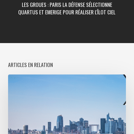
LES GROUES : PARIS LA DÉFENSE SÉLECTIONNE
QUARTUS ET EMERIGE POUR RÉALISER L'ÎLOT CIEL
ARTICLES EN RELATION
Paris
La
Défense
lance
une
consultation
pour
l’entretien