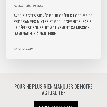
Paris
Actualités
Presse
La
Défense
AVEC 5 ACTES SIGNÉS POUR CRÉER 64 000 M2 DE
PROGRAMMES MIXTES ET 900 LOGEMENTS, PARIS
poursuit
LA DÉFENSE POURSUIT ACTIVEMENT SA MISSION
activement
D’AMÉNAGEUR À NANTERRE.
sa
mission
d’aménageur
15 juillet 2026
à
Nanterre.
POUR NE PLUS RIEN MANQUER DE NOTRE
ACTUALITÉ :