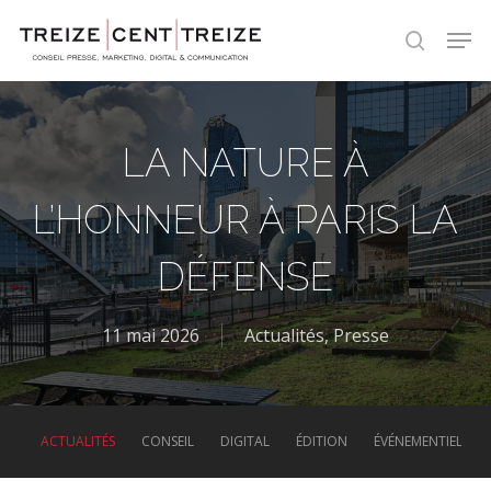
Skip
Men
to
search
main
content
LA NATURE À
L’HONNEUR À PARIS LA
DÉFENSE
11 mai 2026
Actualités
,
Presse
ACTUALITÉS
CONSEIL
DIGITAL
ÉDITION
ÉVÉNEMENTIEL