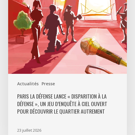
Disparition
à
La
Défense
»,
un
jeu
d’enquête
à
ciel
ouvert
Actualités
Presse
pour
découvrir
PARIS LA DÉFENSE LANCE « DISPARITION À LA
DÉFENSE », UN JEU D’ENQUÊTE À CIEL OUVERT
le
POUR DÉCOUVRIR LE QUARTIER AUTREMENT
quartier
autrement
23 juillet 2026