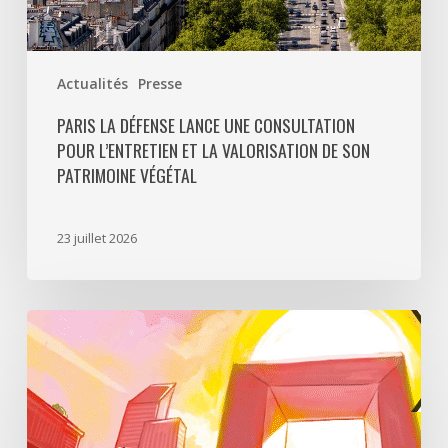
patrimoine
végétal
Actualités
Presse
PARIS LA DÉFENSE LANCE UNE CONSULTATION
POUR L’ENTRETIEN ET LA VALORISATION DE SON
PATRIMOINE VÉGÉTAL
23 juillet 2026
Paris
La
Défense
lance
«