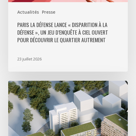
ouvert
Actualités
Presse
pour
découvrir
PARIS LA DÉFENSE LANCE « DISPARITION À LA
DÉFENSE », UN JEU D’ENQUÊTE À CIEL OUVERT
le
POUR DÉCOUVRIR LE QUARTIER AUTREMENT
quartier
autrement
23 juillet 2026
Avec
5
actes
signés
pour
créer
64