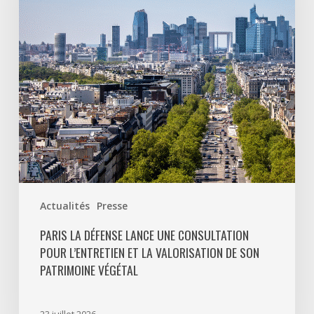
consultation
pour
l’entretien
et
la
valorisation
de
son
patrimoine
végétal
Actualités
Presse
PARIS LA DÉFENSE LANCE UNE CONSULTATION
POUR L’ENTRETIEN ET LA VALORISATION DE SON
PATRIMOINE VÉGÉTAL