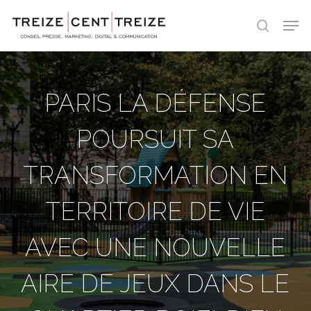
Skip
Men
to
search
main
content
PARIS LA DÉFENSE
POURSUIT SA
TRANSFORMATION EN
TERRITOIRE DE VIE
AVEC UNE NOUVELLE
AIRE DE JEUX DANS LE