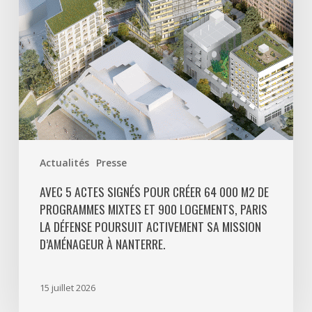
000
m2
de
programmes
mixtes
et
900
logements,
Paris
Actualités
Presse
La
Défense
AVEC 5 ACTES SIGNÉS POUR CRÉER 64 000 M2 DE
PROGRAMMES MIXTES ET 900 LOGEMENTS, PARIS
poursuit
LA DÉFENSE POURSUIT ACTIVEMENT SA MISSION
activement
D’AMÉNAGEUR À NANTERRE.
sa
mission
d’aménageur
15 juillet 2026
à