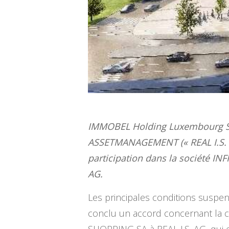
IMMOBEL Holding Luxembourg Sa
ASSETMANAGEMENT (« REAL I.S. A
participation dans la société I
AG.
Les principales conditions suspe
conclu un accord concernant la 
SHOPPING SA à REAL I.S. AG, qui e