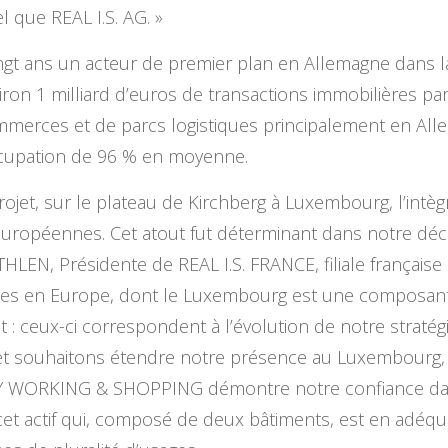
l que REAL I.S. AG. »
ingt ans un acteur de premier plan en Allemagne dans la
viron 1 milliard d’euros de transactions immobilières pa
merces et de parcs logistiques principalement en All
occupation de 96 % en moyenne.
projet, sur le plateau de Kirchberg à Luxembourg, l’int
européennes. Cet atout fut déterminant dans notre décis
ITHLEN, Présidente de REAL I.S. FRANCE, filiale françai
ones en Europe, dont le Luxembourg est une composan
 : ceux-ci correspondent à l’évolution de notre straté
 et souhaitons étendre notre présence au Luxembourg, 
INITY WORKING & SHOPPING démontre notre confiance d
 cet actif qui, composé de deux bâtiments, est en adéqu