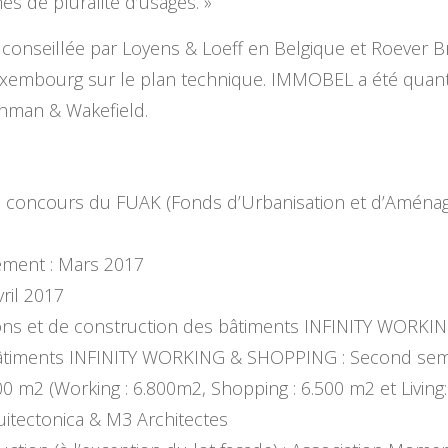
s de pluralité d’usages. »
tait conseillée par Loyens & Loeff en Belgique et Roever 
embourg sur le plan technique. IMMOBEL a été quant à
shman & Wakefield.
u concours du FUAK (Fonds d’Urbanisation et d’Aménag
ement : Mars 2017
vril 2017
ions et de construction des bâtiments INFINITY WORK
s bâtiments INFINITY WORKING & SHOPPING : Second se
300 m2 (Working : 6.800m2, Shopping : 6.500 m2 et Living
quitectonica & M3 Architectes