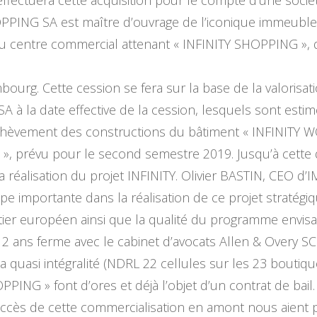
PING SA est maître d’ouvrage de l’iconique immeubl
du centre commercial attenant « INFINITY SHOPPING », 
urg. Cette cession se fera sur la base de la valorisatio
 la date effective de la cession, lesquels sont estim
l’achèvement des constructions du bâtiment « INFINITY 
», prévu pour le second semestre 2019. Jusqu’à cette
 réalisation du projet INFINITY. Olivier BASTIN, CEO 
importante dans la réalisation de ce projet stratégique. 
artier européen ainsi que la qualité du programme envis
12 ans ferme avec le cabinet d’avocats Allen & Overy S
 quasi intégralité (NDRL 22 cellules sur les 23 boutiqu
PING » font d’ores et déjà l’objet d’un contrat de bai
succès de cette commercialisation en amont nous aient 