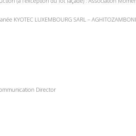
uction (à l’exception du lot façade) : Association Mom
entanée KYOTEC LUXEMBOURG SARL – AGHITOZAMBONINI
Communication Director