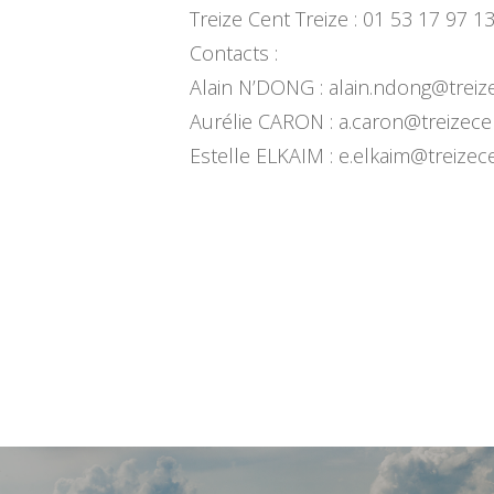
Treize Cent Treize : 01 53 17 97 1
Contacts :
Alain N’DONG :
alain.ndong@treizec
Aurélie CARON :
a.caron@treizecent
Estelle ELKAIM :
e.elkaim@treizecen