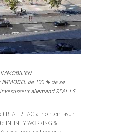
R IMMOBILIEN
r IMMOBEL de 100 % de sa
nvestisseur allemand REAL I.S.
et REAL I.S. AG annoncent avoir
iété INFINITY WORKING &
té d’assurance allemande. La