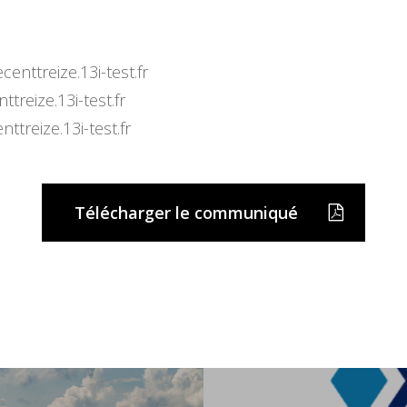
3
enttreize.13i-test.fr
treize.13i-test.fr
ttreize.13i-test.fr
Télécharger le communiqué