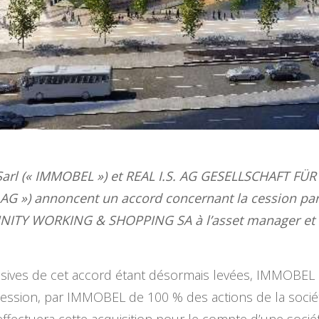
rl (« IMMOBEL ») et REAL I.S. AG GESELLSCHAFT FÜ
G ») annoncent un accord concernant la cession pa
NFINITY WORKING & SHOPPING SA à l’asset manager et i
nsives de cet accord étant désormais levées, IMMOBEL 
cession, par IMMOBEL de 100 % des actions de la soc
ffectuera cette acquisition pour le compte d’une socié