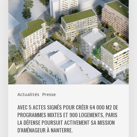
pour
créer
64
000
m2
de
programmes
mixtes
et
900
logements,
Paris
Actualités
Presse
La
Défense
AVEC 5 ACTES SIGNÉS POUR CRÉER 64 000 M2 DE
PROGRAMMES MIXTES ET 900 LOGEMENTS, PARIS
poursuit
LA DÉFENSE POURSUIT ACTIVEMENT SA MISSION
activement
D’AMÉNAGEUR À NANTERRE.
sa