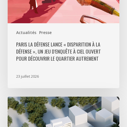
d’enquête
à
ciel
ouvert
Actualités
Presse
pour
découvrir
PARIS LA DÉFENSE LANCE « DISPARITION À LA
DÉFENSE », UN JEU D’ENQUÊTE À CIEL OUVERT
le
POUR DÉCOUVRIR LE QUARTIER AUTREMENT
quartier
autrement
23 juillet 2026
Avec
5
actes
signés