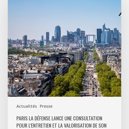
Défense
lance
une
consultation
pour
l’entretien
et
la
valorisation
de
son
patrimoine
végétal
Actualités
Presse
PARIS LA DÉFENSE LANCE UNE CONSULTATION
POUR L’ENTRETIEN ET LA VALORISATION DE SON