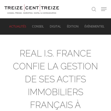
Skip
Men
to
search
main
content
ACTUALITÉS
CONSEIL
DIGITAL
ÉDITION
ÉVÉNEMENTIEL
REAL I.S. FRANCE
CONFIE LA GESTION
DE SES ACTIFS
IMMOBILIERS
FRANÇAIS À