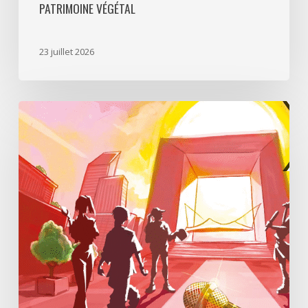
PATRIMOINE VÉGÉTAL
23 juillet 2026
Paris
La
Défense
lance
«
Disparition
à
La
Défense
»,
un
jeu