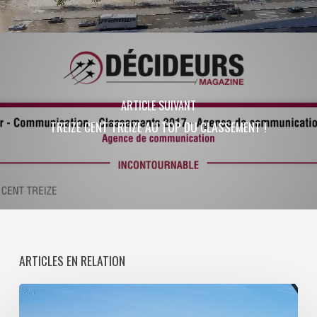
ARTICLE SUIVANT
TREIZE CENT TREIZE AU TOP DU CLASSEMENT !
ARTICLES EN RELATION
Paris
La