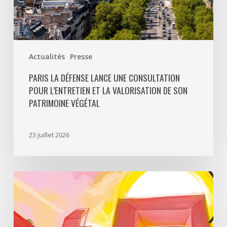
son
patrimoine
végétal
Actualités
Presse
PARIS LA DÉFENSE LANCE UNE CONSULTATION
POUR L’ENTRETIEN ET LA VALORISATION DE SON
PATRIMOINE VÉGÉTAL
23 juillet 2026
Paris
La
Défense
lance