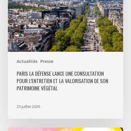
et
la
valorisation
de
son
patrimoine
végétal
Actualités
Presse
PARIS LA DÉFENSE LANCE UNE CONSULTATION
POUR L’ENTRETIEN ET LA VALORISATION DE SON
PATRIMOINE VÉGÉTAL
23 juillet 2026
Paris