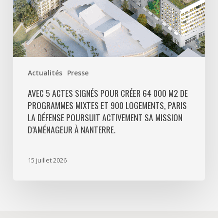
programmes
mixtes
et
900
logements,
Paris
Actualités
Presse
La
Défense
AVEC 5 ACTES SIGNÉS POUR CRÉER 64 000 M2 DE
PROGRAMMES MIXTES ET 900 LOGEMENTS, PARIS
poursuit
LA DÉFENSE POURSUIT ACTIVEMENT SA MISSION
activement
D’AMÉNAGEUR À NANTERRE.
sa
mission
d’aménageur
15 juillet 2026
à
Nanterre.