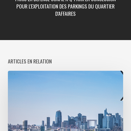
POUR L'EXPLOITATION DES PARKINGS DU QUARTIER
D'AFFAIRES
ARTICLES EN RELATION
Paris
La
Défense
lance
une
consultation
pour
l’entretien