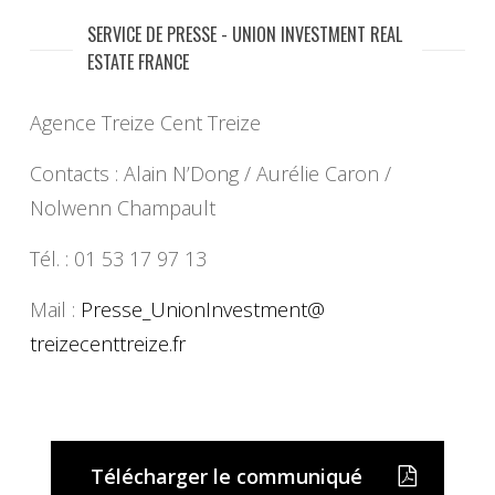
SERVICE DE PRESSE - UNION INVESTMENT REAL
ESTATE FRANCE
Agence Treize Cent Treize
Contacts : Alain N’Dong / Aurélie Caron /
Nolwenn Champault
Tél. : 01 53 17 97 13
Mail :
Presse_UnionInvestment@
treizecenttreize.fr
Télécharger le communiqué