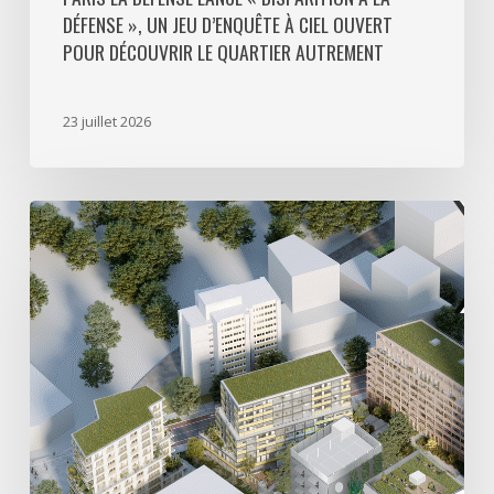
DÉFENSE », UN JEU D’ENQUÊTE À CIEL OUVERT
le
POUR DÉCOUVRIR LE QUARTIER AUTREMENT
quartier
autrement
23 juillet 2026
Avec
5
actes
signés
pour
créer
64
000
m2
de