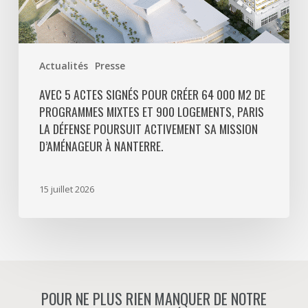
et
900
logements,
Paris
Actualités
Presse
La
Défense
AVEC 5 ACTES SIGNÉS POUR CRÉER 64 000 M2 DE
PROGRAMMES MIXTES ET 900 LOGEMENTS, PARIS
poursuit
LA DÉFENSE POURSUIT ACTIVEMENT SA MISSION
activement
D’AMÉNAGEUR À NANTERRE.
sa
mission
d’aménageur
15 juillet 2026
à
Nanterre.
POUR NE PLUS RIEN MANQUER DE NOTRE