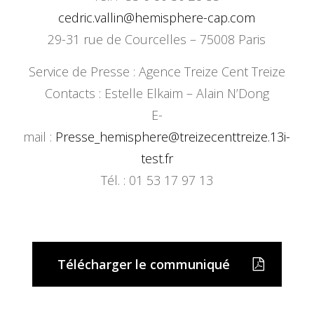
cedric.vallin@hemisphere-cap.com
29-31 rue de Courcelles – 75008 Paris
Service de Presse : Agence Treize Cent Treize
Contacts : Estelle Elkaim – Alain N’Dong
E-
mail :
Presse_hemisphere@treizecenttreize.13i-
test.fr
Tél. : 01 53 17 97 13
Télécharger le communiqué