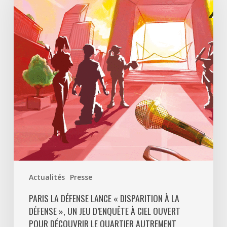
lance
«
Disparition
à
La
Défense
»,
un
jeu
d’enquête
à
ciel
ouvert
Actualités
Presse
pour
découvrir
PARIS LA DÉFENSE LANCE « DISPARITION À LA
DÉFENSE », UN JEU D’ENQUÊTE À CIEL OUVERT
le
POUR DÉCOUVRIR LE QUARTIER AUTREMENT
quartier