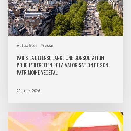
valorisation
de
son
patrimoine
végétal
Actualités
Presse
PARIS LA DÉFENSE LANCE UNE CONSULTATION
POUR L’ENTRETIEN ET LA VALORISATION DE SON
PATRIMOINE VÉGÉTAL
23 juillet 2026
Paris
La
Défense