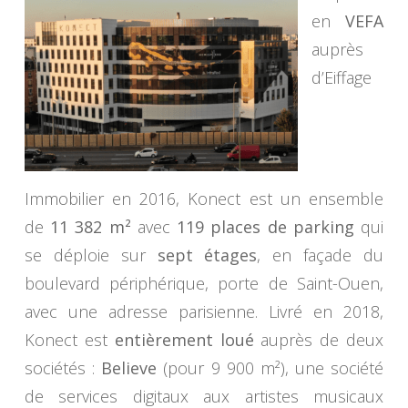
en
VEFA
auprès
d’Eiffage
Immobilier en 2016, Konect est un ensemble
de
11 382 m²
avec
119 places de parking
qui
se déploie sur
sept étages
, en façade du
boulevard périphérique, porte de Saint-Ouen,
avec une adresse parisienne. Livré en 2018,
Konect est
entièrement loué
auprès de deux
sociétés :
Believe
(pour 9 900 m²), une société
de services digitaux aux artistes musicaux