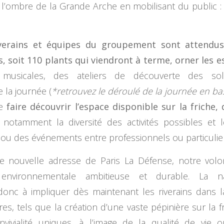
 l’ombre de la Grande Arche en mobilisant du public : c’
erains et équipes du groupement sont attendus 
, soit 110 plants qui viendront à terme, orner les 
usicales, des ateliers de découverte des so
 la journée (
*retrouvez le déroulé de la journée en b
de
faire découvrir l’espace disponible sur la friche
, notamment la diversité des activités possibles et
s ou des événements entre professionnels ou particulier
 nouvelle adresse de Paris La Défense, notre volont
environnementale ambitieuse et durable. La n
c à impliquer dès maintenant les riverains dans la 
s, tels que la création d’une vaste pépinière sur la f
vialité uniques, à l’image de la qualité de vie 