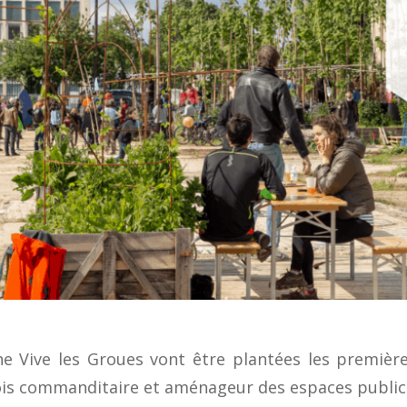
e Vive les Groues vont être plantées les premièr
fois commanditaire et aménageur des espaces public