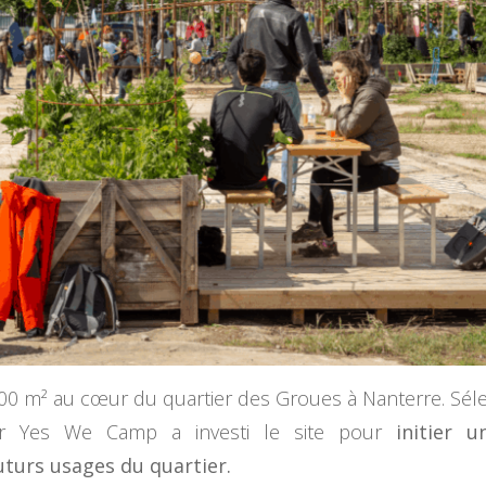
000 m² au cœur du quartier des Groues à Nanterre. Séle
ar Yes We Camp a investi le site pour
initier 
turs usages du quartier.