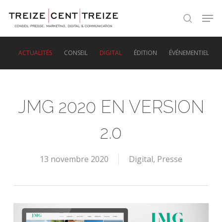
Skip
Men
to
search
main
content
ACTUALITÉS
CONSEIL
DIGITAL
ÉDITION
ÉVÉNEMENTIEL
JMG 2020 EN VERSION
2.0
13 novembre 2020
Digital
,
Presse