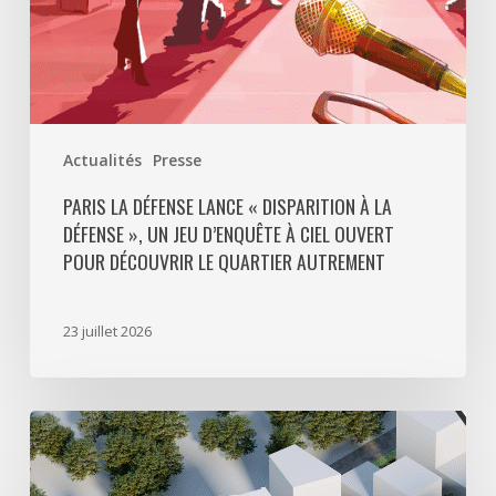
un
jeu
d’enquête
à
ciel
ouvert
Actualités
Presse
pour
découvrir
PARIS LA DÉFENSE LANCE « DISPARITION À LA
DÉFENSE », UN JEU D’ENQUÊTE À CIEL OUVERT
le
POUR DÉCOUVRIR LE QUARTIER AUTREMENT
quartier
autrement
23 juillet 2026
Avec
5
actes