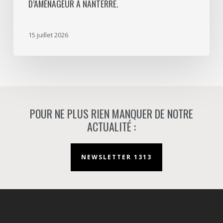
D’AMÉNAGEUR À NANTERRE.
sa
mission
d’aménageur
15 juillet 2026
à
Nanterre.
POUR NE PLUS RIEN MANQUER DE NOTRE
ACTUALITÉ :
NEWSLETTER 1313