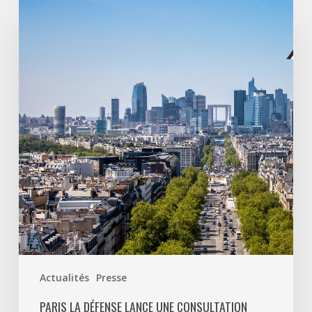
La
Défense
lance
une
consultation
pour
l’entretien
et
la
valorisation
de
son
patrimoine
végétal
Actualités
Presse
PARIS LA DÉFENSE LANCE UNE CONSULTATION