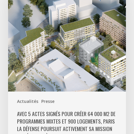
signés
pour
créer
64
000
m2
de
programmes
mixtes
et
900
logements,
Paris
Actualités
Presse
La
Défense
AVEC 5 ACTES SIGNÉS POUR CRÉER 64 000 M2 DE
PROGRAMMES MIXTES ET 900 LOGEMENTS, PARIS
poursuit
LA DÉFENSE POURSUIT ACTIVEMENT SA MISSION
activement