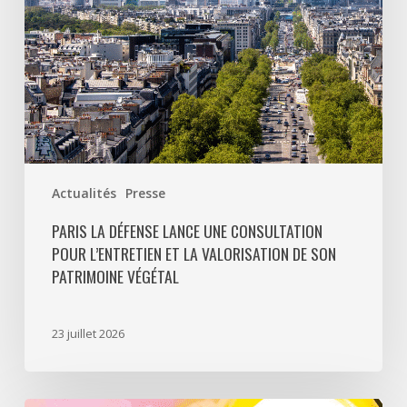
et
la
valorisation
de
son
patrimoine
végétal
Actualités
Presse
PARIS LA DÉFENSE LANCE UNE CONSULTATION
POUR L’ENTRETIEN ET LA VALORISATION DE SON
PATRIMOINE VÉGÉTAL
23 juillet 2026