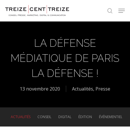
Skip
Men
to
search
main
content
LA DÉFENSE
MÉDIATIQUE DE PARIS
LA DÉFENSE !
13 novembre 2020
Actualités
,
Presse
ACTUALITÉS
CONSEIL
DIGITAL
ÉDITION
ÉVÉNEMENTIEL