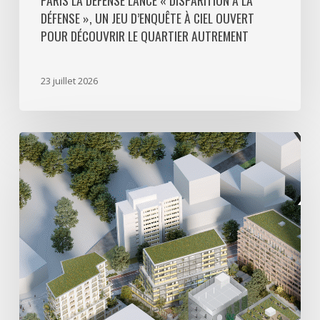
PARIS LA DÉFENSE LANCE « DISPARITION À LA
DÉFENSE », UN JEU D’ENQUÊTE À CIEL OUVERT
le
POUR DÉCOUVRIR LE QUARTIER AUTREMENT
quartier
autrement
23 juillet 2026
Avec
5
actes
signés
pour
créer
64
000
m2
de