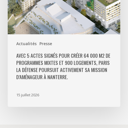
programmes
mixtes
et
900
logements,
Paris
Actualités
Presse
La
Défense
AVEC 5 ACTES SIGNÉS POUR CRÉER 64 000 M2 DE
PROGRAMMES MIXTES ET 900 LOGEMENTS, PARIS
poursuit
LA DÉFENSE POURSUIT ACTIVEMENT SA MISSION
activement
D’AMÉNAGEUR À NANTERRE.
sa
mission
d’aménageur
15 juillet 2026
à
Nanterre.