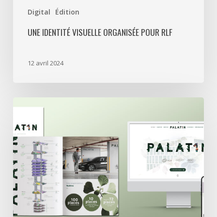
Digital
Édition
UNE IDENTITÉ VISUELLE ORGANISÉE POUR RLF
12 avril 2024
Swiss
Life
a
retenu
Treize
Cent
Treize
pour
l’immeuble
Palat1n