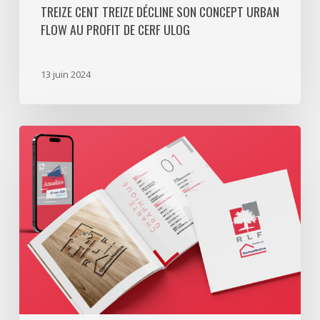
ULOG
TREIZE CENT TREIZE DÉCLINE SON CONCEPT URBAN
FLOW AU PROFIT DE CERF ULOG
13 juin 2024
Une
identité
visuelle
organisée
pour
RLF