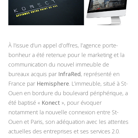
À l’issue d’un appel d’offres, l’agence porte-
bonheur a été retenue pour le marketing et la
communication du nouvel immeuble de
bureaux acquis par
InfraRed
, représenté en
France par
Hemisphere
. L’immeuble, situé à St-
Ouen en bordure du boulevard périphérique, a
été baptisé «
Konect
», pour évoquer
notamment la nouvelle connexion entre St-
Ouen et Paris, son adéquation avec les attentes
actuelles des entreprises et ses services 2.0.