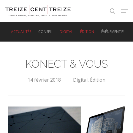
Skip
Men
to
search
main
content
ACTUALITÉS
CONSEIL
DIGITAL
ÉDITION
ÉVÉNEMENTIEL
KONECT & VOUS
14 février 2018
Digital
,
Édition