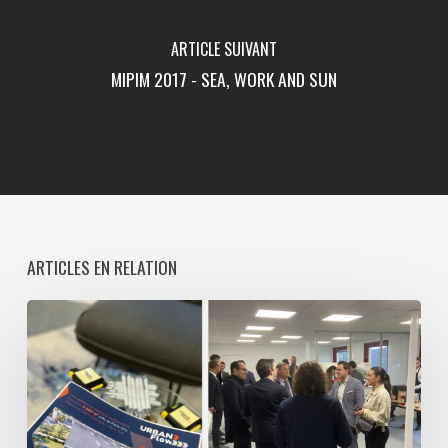
ARTICLE SUIVANT
MIPIM 2017 - SEA, WORK AND SUN
ARTICLES EN RELATION
Treize
Cent
Treize
décline
son
concept