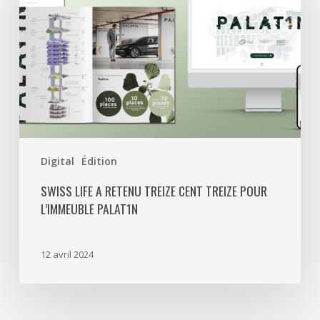
retenu
Treize
Cent
Treize
pour
l’immeuble
Palat1n
Digital
Édition
SWISS LIFE A RETENU TREIZE CENT TREIZE POUR
L’IMMEUBLE PALAT1N
12 avril 2024