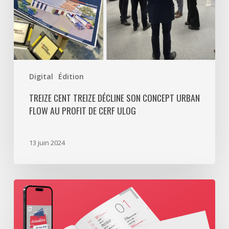
Urban
Flow
au
profit
de
Digital
Édition
CERF
ULOG
TREIZE CENT TREIZE DÉCLINE SON CONCEPT URBAN
FLOW AU PROFIT DE CERF ULOG
13 juin 2024
Une
identité
visuelle
organisée