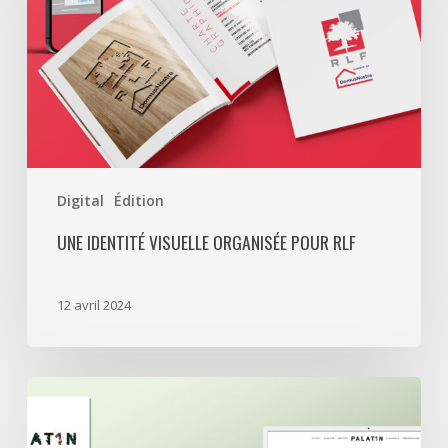
pour
RLF
Digital
Édition
UNE IDENTITÉ VISUELLE ORGANISÉE POUR RLF
12 avril 2024
Swiss
Life
a