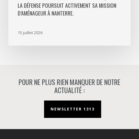
LA DÉFENSE POURSUIT ACTIVEMENT SA MISSION
activement
D’AMÉNAGEUR À NANTERRE.
sa
mission
d’aménageur
15 juillet 2026
à
Nanterre.
POUR NE PLUS RIEN MANQUER DE NOTRE
ACTUALITÉ :
NEWSLETTER 1313