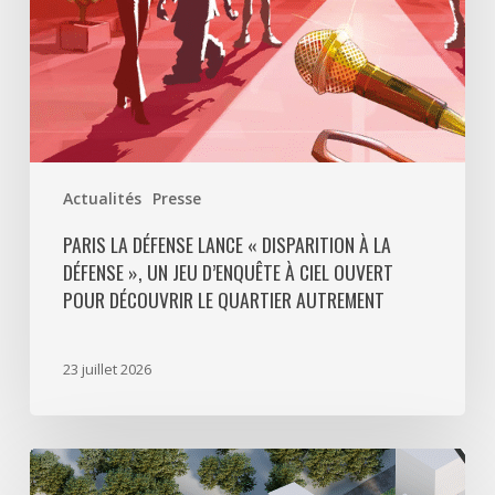
»,
un
jeu
d’enquête
à
ciel
ouvert
Actualités
Presse
pour
découvrir
PARIS LA DÉFENSE LANCE « DISPARITION À LA
DÉFENSE », UN JEU D’ENQUÊTE À CIEL OUVERT
le
POUR DÉCOUVRIR LE QUARTIER AUTREMENT
quartier
autrement
23 juillet 2026
Avec
5