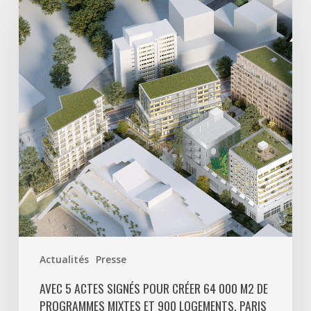
actes
signés
pour
créer
64
000
m2
de
programmes
mixtes
et
900
logements,
Paris
Actualités
Presse
La
Défense
AVEC 5 ACTES SIGNÉS POUR CRÉER 64 000 M2 DE
PROGRAMMES MIXTES ET 900 LOGEMENTS, PARIS
poursuit