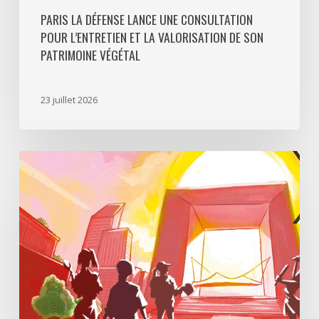
PARIS LA DÉFENSE LANCE UNE CONSULTATION
POUR L’ENTRETIEN ET LA VALORISATION DE SON
PATRIMOINE VÉGÉTAL
23 juillet 2026
Paris
La
Défense
lance
«
Disparition
à
La
Défense