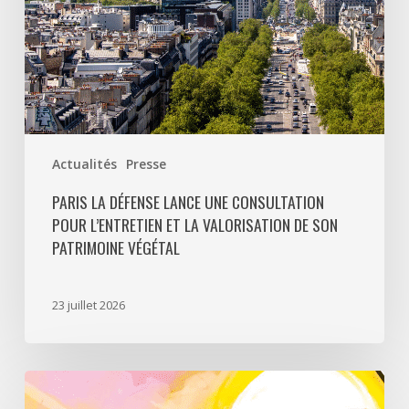
la
valorisation
de
son
patrimoine
végétal
Actualités
Presse
PARIS LA DÉFENSE LANCE UNE CONSULTATION
POUR L’ENTRETIEN ET LA VALORISATION DE SON
PATRIMOINE VÉGÉTAL
23 juillet 2026
Paris
La