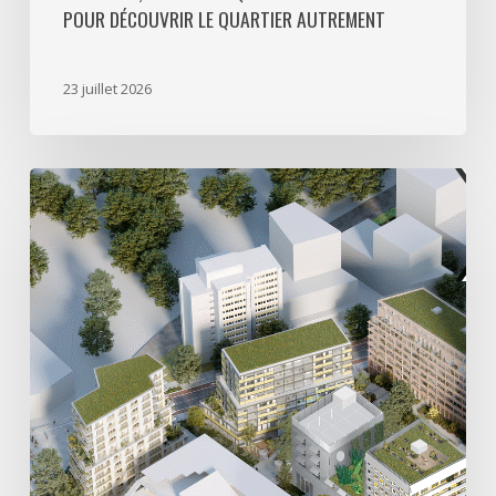
POUR DÉCOUVRIR LE QUARTIER AUTREMENT
quartier
autrement
23 juillet 2026
Avec
5
actes
signés
pour
créer
64
000
m2
de
programmes