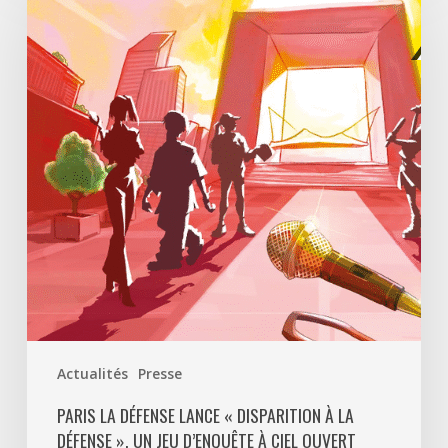
Défense
lance
«
Disparition
à
La
Défense
»,
un
jeu
d’enquête
à
ciel
ouvert
Actualités
Presse
pour
découvrir
PARIS LA DÉFENSE LANCE « DISPARITION À LA
DÉFENSE », UN JEU D’ENQUÊTE À CIEL OUVERT
le