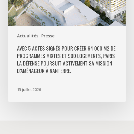
mixtes
et
900
logements,
Paris
Actualités
Presse
La
Défense
AVEC 5 ACTES SIGNÉS POUR CRÉER 64 000 M2 DE
PROGRAMMES MIXTES ET 900 LOGEMENTS, PARIS
poursuit
LA DÉFENSE POURSUIT ACTIVEMENT SA MISSION
activement
D’AMÉNAGEUR À NANTERRE.
sa
mission
d’aménageur
15 juillet 2026
à
Nanterre.