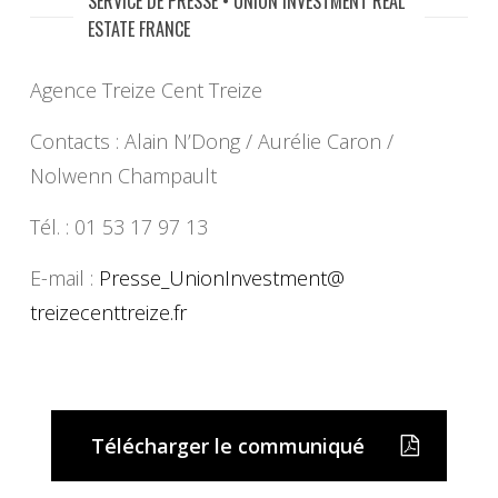
SERVICE DE PRESSE • UNION INVESTMENT REAL
ESTATE FRANCE
Agence Treize Cent Treize
Contacts : Alain N’Dong / Aurélie Caron /
Nolwenn Champault
Tél. : 01 53 17 97 13
E-mail :
Presse_UnionInvestment@
treizecenttreize.fr
Télécharger le communiqué