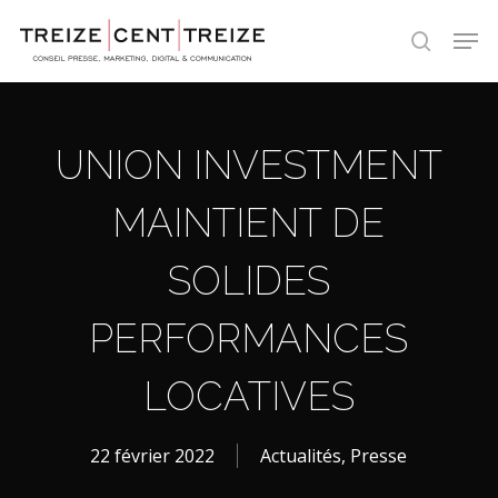
Skip
Men
to
search
main
content
UNION INVESTMENT
MAINTIENT DE
SOLIDES
PERFORMANCES
LOCATIVES
22 février 2022
Actualités
,
Presse