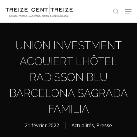
Skip
Men
to
search
main
content
UNION INVESTMENT
ACQUIERT L’HÔTEL
RADISSON BLU
BARCELONA SAGRADA
FAMILIA
21 février 2022
Actualités
,
Presse