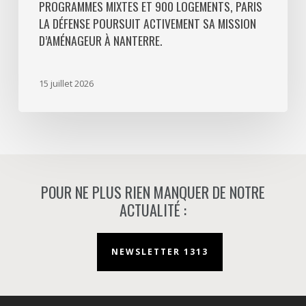
PROGRAMMES MIXTES ET 900 LOGEMENTS, PARIS
poursuit
LA DÉFENSE POURSUIT ACTIVEMENT SA MISSION
activement
D’AMÉNAGEUR À NANTERRE.
sa
mission
d’aménageur
15 juillet 2026
à
Nanterre.
POUR NE PLUS RIEN MANQUER DE NOTRE
ACTUALITÉ :
NEWSLETTER 1313