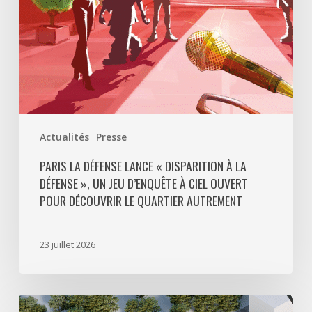
Défense
»,
un
jeu
d’enquête
à
ciel
ouvert
Actualités
Presse
pour
découvrir
PARIS LA DÉFENSE LANCE « DISPARITION À LA
DÉFENSE », UN JEU D’ENQUÊTE À CIEL OUVERT
le
POUR DÉCOUVRIR LE QUARTIER AUTREMENT
quartier
autrement
23 juillet 2026
Avec