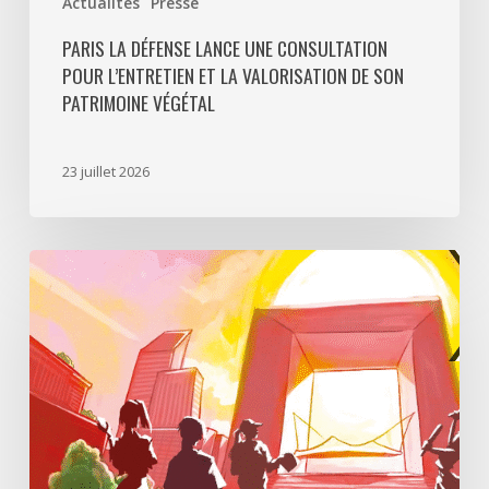
Actualités
Presse
PARIS LA DÉFENSE LANCE UNE CONSULTATION
POUR L’ENTRETIEN ET LA VALORISATION DE SON
PATRIMOINE VÉGÉTAL
23 juillet 2026
Paris
La
Défense
lance
«
Disparition
à
La