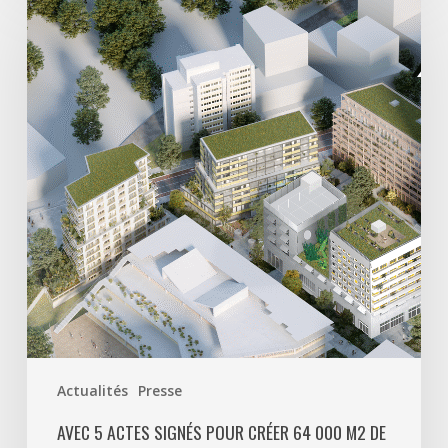
5
actes
signés
pour
créer
64
000
m2
de
programmes
mixtes
et
900
logements,
Paris
Actualités
Presse
La
Défense
AVEC 5 ACTES SIGNÉS POUR CRÉER 64 000 M2 DE