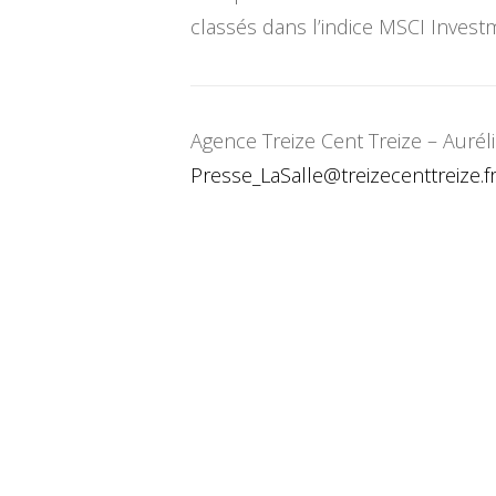
classés dans l’indice MSCI Inves
Agence Treize Cent Treize – Aurél
Presse_LaSalle@
treizecenttreize.f