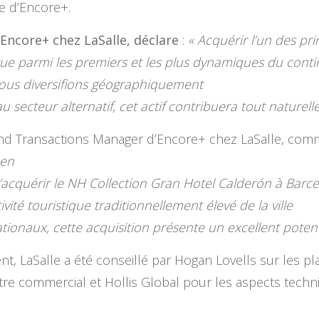
e d’Encore+.
Encore+ chez LaSalle, déclare
:
« Acquérir l’un des pr
situe parmi les premiers et les plus dynamiques du con
ous diversifions géographiquement
 secteur alternatif, cet actif contribuera tout naturel
und Transactions Manager d’Encore+ chez LaSalle, com
 en
cquérir le NH Collection Gran Hotel Calderón à Barc
vité touristique traditionnellement élevé de la ville
ationaux, cette acquisition présente un excellent potenti
t, LaSalle a été conseillé par Hogan Lovells sur les pla
itre commercial et Hollis Global pour les aspects techn