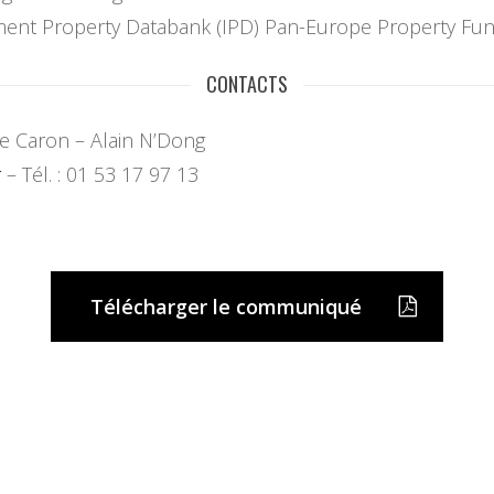
tment Property Databank (IPD) Pan-Europe Property Fun
CONTACTS
ie Caron – Alain N’Dong
r
– Tél. : 01 53 17 97 13
Télécharger le communiqué