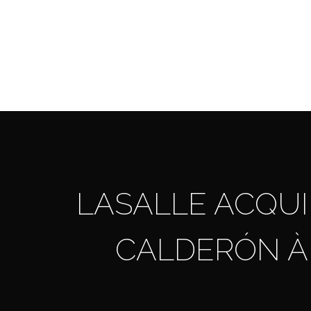
Skip
to
main
content
LASALLE ACQUI
CALDERÓN À