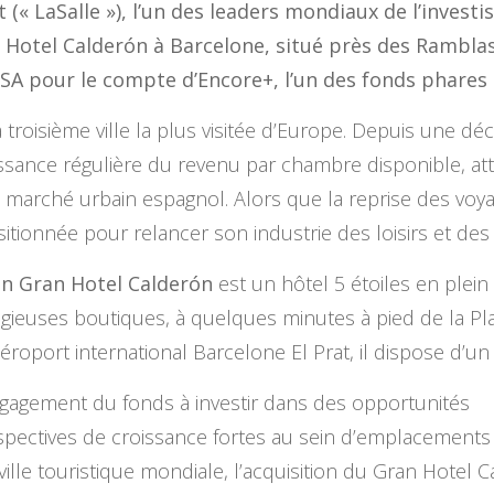
« LaSalle »), l’un des leaders mondiaux de l’invest
n Hotel Calderón à Barcelone, situé près des Ramblas
SA pour le compte d’Encore+, l’un des fonds phares
a troisième ville la plus visitée d’Europe. Depuis une 
issance régulière du revenu par chambre disponible, at
 marché urbain espagnol. Alors que la reprise des voyag
ositionnée pour relancer son industrie des loisirs et des 
on Gran Hotel Calderón
est un hôtel 5 étoiles en plei
gieuses boutiques, à quelques minutes à pied de la Pl
aéroport international Barcelone El Prat, il dispose d’
ngagement du fonds à investir dans des opportunités
rspectives de croissance fortes au sein d’emplacement
le touristique mondiale, l’acquisition du Gran Hotel Ca