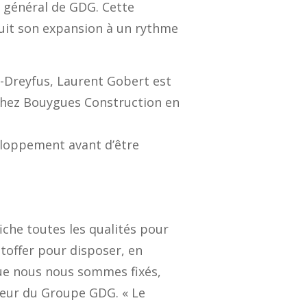
r général de GDG. Cette
suit son expansion à un rythme
-Dreyfus,
Laurent Gobert est
chez Bouygues Construction en
eloppement
avant d’être
iche toutes les qualités
pour
étoffer pour
disposer, en
que nous nous sommes fixés
,
teur du Groupe GDG.
«
Le