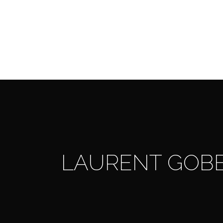
Skip
to
main
content
LAURENT GOBE