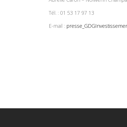
Tél. : 01 53 17 97 13
E-mail :
presse_GDGInvestisseme