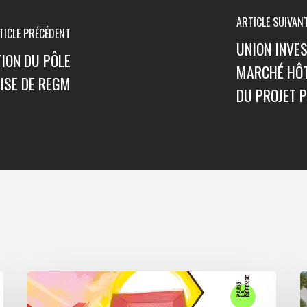
ARTICLE SUIVAN
TICLE PRÉCÉDENT
UNION INVES
ION DU PÔLE
MARCHÉ HÔTE
ISE DE REGM
DU PROJET P
Paris
A
La
5