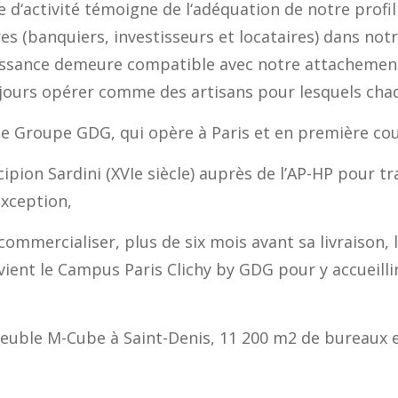
e d
‘
activité témoigne de l
‘
adéquation de notre profi
res
(banquiers, investisseurs et locataire
s
)
dans notr
issance
demeure compatible avec
notre attachement
ujours opérer comme des artisans pour lesquels cha
 le Groupe GDG, qui opère à Paris et en première co
cipion
Sardini
(XVIe siècle) auprès de l’AP-HP pour 
exception,
ommercialiser, plus de six mois avant sa livraison, 
vient le
Campus Paris Clichy by GDG
pour y accueilli
meuble
M-Cube
à Saint-Denis, 11 200 m2 de bureaux e