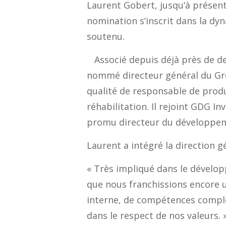
Laurent Gobert, jusqu
‘
à présen
nomination s
‘
inscrit dans la d
soutenu.
Associé depuis déjà près de d
nommé
d
irecteur
g
énéral
du Gr
qualité de
r
esponsable de prod
réhabilitation. Il rejoint GDG 
promu
d
irecteur du
d
éveloppe
Laurent a intégré la direction gé
«
Très
impliqué dans le dévelo
que
nous
franchissions
encore
interne, de compétences
compl
dans le respect de nos valeurs
.