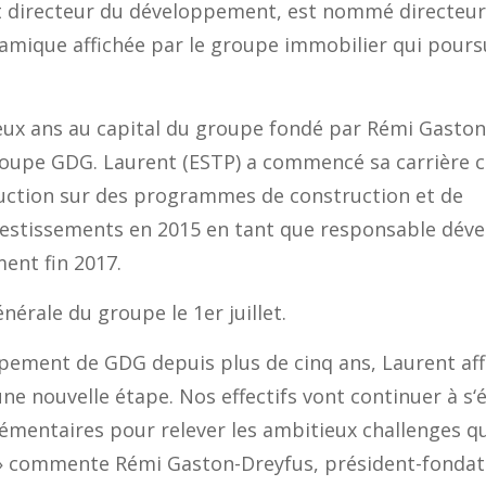
t
d
irecteur du
d
éveloppement
,
est nommé
d
irecteu
ynamique affichée par le groupe immobilier qui pour
eux ans au capital du groupe fondé par Rémi Gaston
oupe GDG. Laurent (ESTP) a commencé sa carrière 
uction
sur des programmes de construction et de
Investissements en 2015 en tant que
r
esponsabl
e
d
év
ment
fin 2017.
nérale du groupe le 1er juillet.
ppement
de GDG
depuis plus de cinq ans, Laurent aff
une nouvelle étape.
Nos effectifs vont continuer à s
‘
émentaires
pour relever les ambitieux challenges 
»
commente
Rémi
Gaston-Dreyfus
, président-fonda