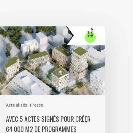
vec
ctes
ignés
our
réer
4
00
2
e
Actualités
Presse
rogrammes
ixtes
AVEC 5 ACTES SIGNÉS POUR CRÉER
t
64 000 M2 DE PROGRAMMES
00