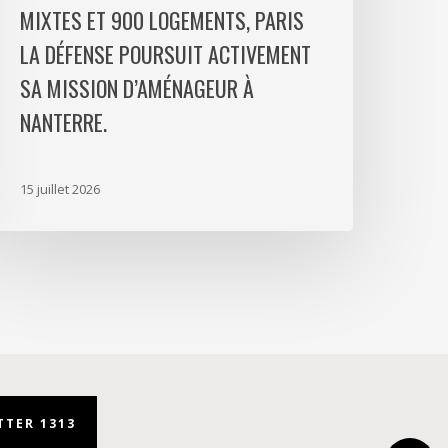
MIXTES ET 900 LOGEMENTS, PARIS
ogements,
aris
LA DÉFENSE POURSUIT ACTIVEMENT
a
SA MISSION D’AMÉNAGEUR À
éfense
NANTERRE.
oursuit
ctivement
a
15 juillet 2026
ission
’aménageur
anterre.
TER 1313