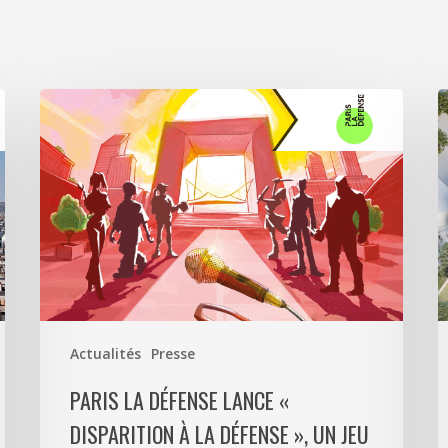
Paris
A
La
5
Défense
a
lance
s
«
p
Disparition
c
à
6
La
0
Défense
m
»,
d
Actualités
Presse
un
p
jeu
m
PARIS LA DÉFENSE LANCE «
d’enquête
e
DISPARITION À LA DÉFENSE », UN JEU
à
9