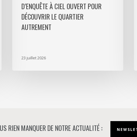
D’ENQUÊTE À CIEL OUVERT POUR
ciel
l
ouvert
P
DÉCOUVRIR LE QUARTIER
pour
L
AUTREMENT
découvrir
D
le
p
quartier
a
autrement
s
23 juillet 2026
m
d
à
N
US RIEN MANQUER DE NOTRE ACTUALITÉ :
NEWSLET