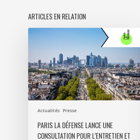
ARTICLES EN RELATION
Paris
La
Défense
lance
une
consultation
pour
l’entretien
et
la
Actualités
Presse
valorisation
de
PARIS LA DÉFENSE LANCE UNE
son
CONSULTATION POUR L’ENTRETIEN ET
patrimoine