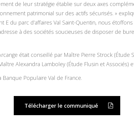
ment de leur stratégie établie sur deux axes complémenta
tionnement patrimonial sur des actifs sécurisés. » expli
t E du parc d’affaires Val Saint-Quentin, nous étoffon
dresse à des sociétés soucieuses de disposer de bure
rcange était conseillé par Maître Pierre Strock (Étude
aître Alexandra Lamboley (Étude Flusin et Associés) et
la Banque Populaire Val de France.
Télécharger le communiqué