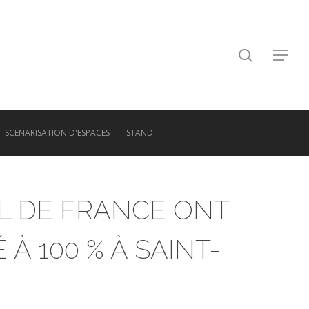
search
Menu
SCÉNARISATION D'ESPACES
STAND
L DE FRANCE ONT
 100 % À SAINT-