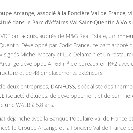
roupe Arcange, associé à la Foncière Val de France, 
itué dans le Parc d’Affaires Val Saint-Quentin à Vois
 VDF ont acquis, auprès de M&G Real Estate, un immeu
nt-Quentin. Développé par Codic France, ce parc arboré
signés Michel Macary et Luc Delamain et un restaurant 
 Arcange développe 4 163 m² de bureaux en R+2 avec un
tructure et de 48 emplacements extérieurs.
 de deux entreprises,
DANFOSS
, spécialiste des thermo
CE
(société d’études, de développement et de commerce
ère une WALB à 5,8 ans.
iat déjà riche avec la Banque Populaire Val de France et 
ce), le Groupe Arcange et la Foncière Val de France pou