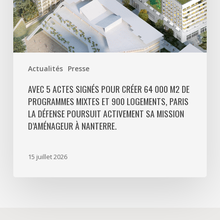
mixtes
et
900
logements,
Paris
Actualités
Presse
La
Défense
AVEC 5 ACTES SIGNÉS POUR CRÉER 64 000 M2 DE
PROGRAMMES MIXTES ET 900 LOGEMENTS, PARIS
poursuit
LA DÉFENSE POURSUIT ACTIVEMENT SA MISSION
activement
D’AMÉNAGEUR À NANTERRE.
sa
mission
d’aménageur
15 juillet 2026
à
Nanterre.