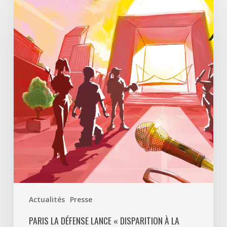
La
Défense
lance
«
Disparition
à
La
Défense
»,
un
jeu
d’enquête
à
ciel
ouvert
Actualités
Presse
pour
découvrir
PARIS LA DÉFENSE LANCE « DISPARITION À LA