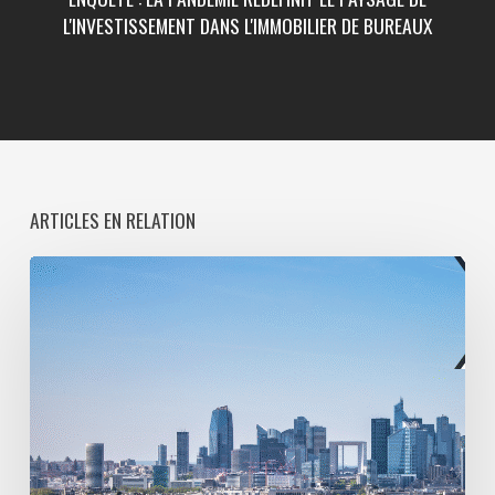
L'INVESTISSEMENT DANS L'IMMOBILIER DE BUREAUX
ARTICLES EN RELATION
Paris
La
Défense
lance
une
consultation
pour
l’entretien