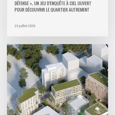
DÉFENSE », UN JEU D’ENQUÊTE À CIEL OUVERT
le
POUR DÉCOUVRIR LE QUARTIER AUTREMENT
quartier
autrement
23 juillet 2026
Avec
5
actes
signés
pour
créer
64
000
m2
de
programmes