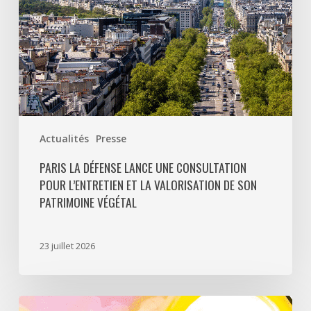
et
la
valorisation
de
son
patrimoine
végétal
Actualités
Presse
PARIS LA DÉFENSE LANCE UNE CONSULTATION
POUR L’ENTRETIEN ET LA VALORISATION DE SON
PATRIMOINE VÉGÉTAL
23 juillet 2026
Paris