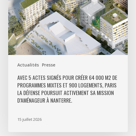
m2
de
programmes
mixtes
et
900
logements,
Paris
Actualités
Presse
La
Défense
AVEC 5 ACTES SIGNÉS POUR CRÉER 64 000 M2 DE
PROGRAMMES MIXTES ET 900 LOGEMENTS, PARIS
poursuit
LA DÉFENSE POURSUIT ACTIVEMENT SA MISSION
activement
D’AMÉNAGEUR À NANTERRE.
sa
mission
d’aménageur
15 juillet 2026
à
Nanterre.