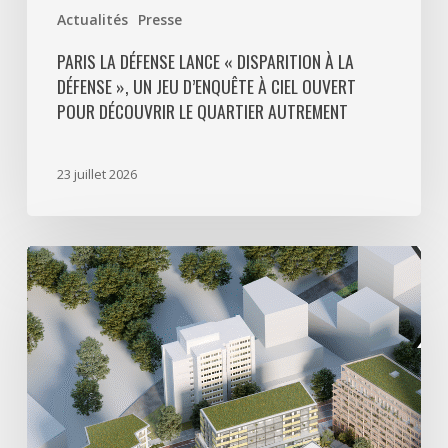
ouvert
Actualités
Presse
pour
découvrir
PARIS LA DÉFENSE LANCE « DISPARITION À LA
DÉFENSE », UN JEU D’ENQUÊTE À CIEL OUVERT
le
POUR DÉCOUVRIR LE QUARTIER AUTREMENT
quartier
autrement
23 juillet 2026
Avec
5
actes
signés
pour
créer
64
000