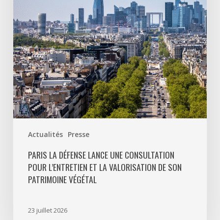
pour
l’entretien
et
la
valorisation
de
son
patrimoine
végétal
Actualités
Presse
PARIS LA DÉFENSE LANCE UNE CONSULTATION
POUR L’ENTRETIEN ET LA VALORISATION DE SON
PATRIMOINE VÉGÉTAL
23 juillet 2026