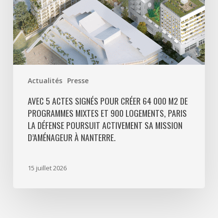
programmes
mixtes
et
900
logements,
Paris
Actualités
Presse
La
Défense
AVEC 5 ACTES SIGNÉS POUR CRÉER 64 000 M2 DE
PROGRAMMES MIXTES ET 900 LOGEMENTS, PARIS
poursuit
LA DÉFENSE POURSUIT ACTIVEMENT SA MISSION
activement
D’AMÉNAGEUR À NANTERRE.
sa
mission
d’aménageur
15 juillet 2026
à
Nanterre.