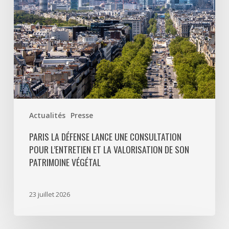
l’entretien
et
la
valorisation
de
son
patrimoine
végétal
Actualités
Presse
PARIS LA DÉFENSE LANCE UNE CONSULTATION
POUR L’ENTRETIEN ET LA VALORISATION DE SON
PATRIMOINE VÉGÉTAL
23 juillet 2026