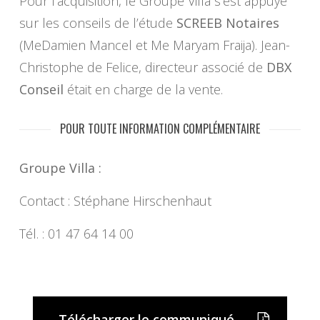
Pour l’acquisition, le Groupe Villa s’est appuyé
sur les conseils de l’étude
SCREEB Notaires
(MeDamien Mancel et Me Maryam Fraija). Jean-
Christophe de Felice, directeur associé de
DBX
Conseil
était en charge de la vente.
POUR TOUTE INFORMATION COMPLÉMENTAIRE
Groupe Villa :
Contact : Stéphane Hirschenhaut
Tél. : 01 47 64 14 00
Télécharger le communiqué