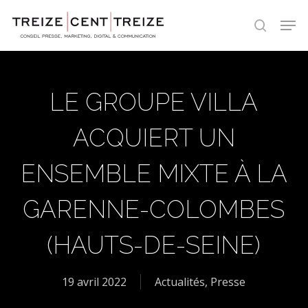
Skip
Men
to
search
main
content
LE GROUPE VILLA
ACQUIERT UN
ENSEMBLE MIXTE À LA
GARENNE-COLOMBES
(HAUTS-DE-SEINE)
19 avril 2022
Actualités
,
Presse