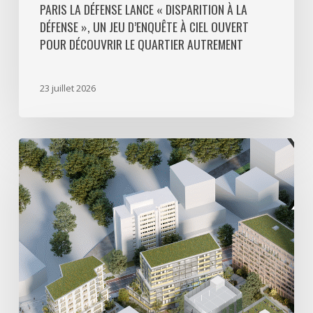
découvrir
PARIS LA DÉFENSE LANCE « DISPARITION À LA
DÉFENSE », UN JEU D’ENQUÊTE À CIEL OUVERT
le
POUR DÉCOUVRIR LE QUARTIER AUTREMENT
quartier
autrement
23 juillet 2026
Avec
5
actes
signés
pour
créer
64
000
m2
de