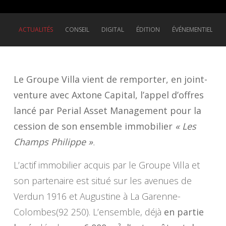
ACTUALITÉS
CONSEIL
DIGITAL
ÉDITION
ÉVÉNEMENTIEL
Le Groupe Villa vient de remporter, en joint-
venture avec Axtone Capital, l’appel d’offres
lancé par Perial Asset Management pour la
cession de son ensemble immobilier
« Les
Champs Philippe »
.
L’actif immobilier acquis par le Groupe Villa et
son partenaire est situé sur les avenues de
Verdun 1916 et Augustine à La Garenne-
Colombes(92 250). L’ensemble, déjà
en partie