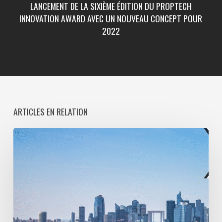
LANCEMENT DE LA SIXIÈME ÉDITION DU PROPTECH
INNOVATION AWARD AVEC UN NOUVEAU CONCEPT POUR
2022
ARTICLES EN RELATION
Paris
La
Défense
lance
une
consultation
pour