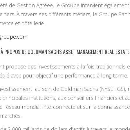
ociété de Gestion Agréee, le Groupe intervient égaleme
iers. À travers ses différents métiers, le Groupe Panh
merce et hôtellerie.
groupe.com
À PROPOS DE GOLDMAN SACHS ASSET MANAGEMENT REAL ESTATE
opose des investissements à la fois traditionnels et al
édié avec pour objectif une performance à long terme.
’investissement au sein de Goldman Sachs (NYSE : GS), 
 principales institutions, aux conseillers financiers et 
e réseau mondial interconnecté et sur la connaissance
s marchés.
e 2 000 milliards de dollars d’actifs à travers le mon