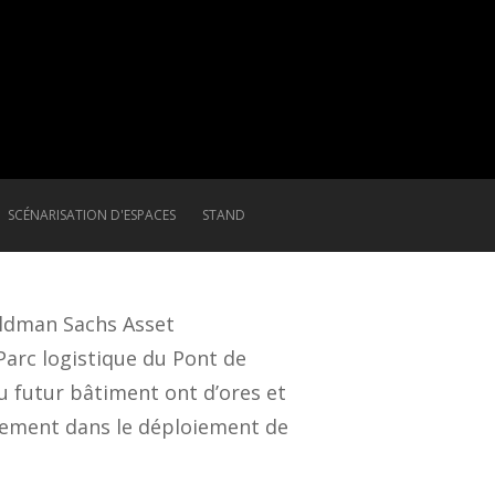
SCÉNARISATION D'ESPACES
STAND
oldman Sachs Asset
arc logistique du Pont de
u futur bâtiment ont d’ores et
ement dans le déploiement de