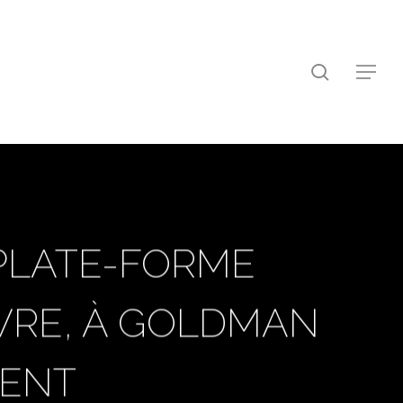
search
Menu
PLATE-FORME
AVRE, À GOLDMAN
MENT