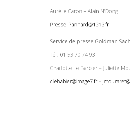
Aurélie Caron – Alain N’Dong
Presse_Panhard@1313.fr
Service de presse Goldman Sac
Tél.: 01 53 70 74 93
Charlotte Le Barbier – Juliette Mo
clebabier@image7.fr
–
jmouraret@