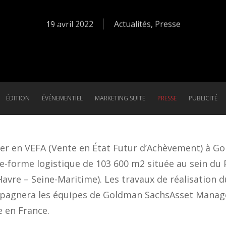
19 avril 2022
Actualités
,
Presse
ÉDITION
ÉVÉNEMENTIEL
MARKETING SUITE
PRESSE
PUBLICITÉ
er en VEFA (Vente en État Futur d’Achèvement) à G
-forme logistique de 103 600 m2 située au sein du P
re – Seine-Maritime). Les travaux de réalisation d
pagnera les équipes de Goldman SachsAsset Manag
e en France.