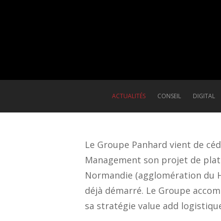
ACTUALITÉS
CONSEIL
DIGITAL
Le Groupe Panhard vient de céd
Management son projet de plate
Normandie (agglomération du Hav
déjà démarré. Le Groupe accom
sa stratégie value add logistiqu