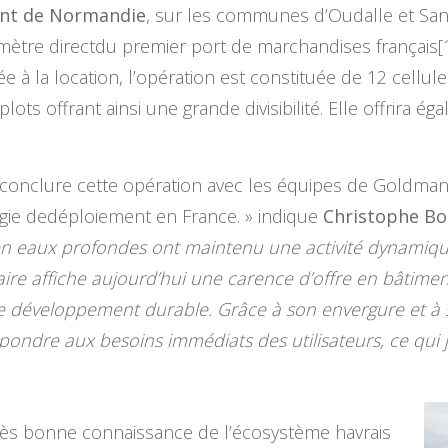
ont de Normandie
, sur les communes d’Oudalle et Sando
mètre directdu premier port de marchandises français[1
 à la location, l’opération est constituée de 12 cellul
ots offrant ainsi une grande divisibilité. Elle offrira é
onclure cette opération avec les équipes de Goldman
gie dedéploiement en France. » indique
Christophe Bo
en eaux profondes ont maintenu une activité dynamique
aire affiche aujourd’hui une carence d’offre en bâtimen
 développement durable. Grâce à son envergure et à sa 
épondre aux besoins immédiats des utilisateurs, ce qui j
rès bonne connaissance de l’écosystème havrais