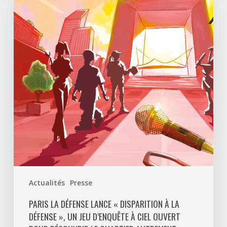
Défense
lance
«
Disparition
à
La
Défense
»,
un
jeu
d’enquête
à
ciel
ouvert
Actualités
Presse
pour
découvrir
PARIS LA DÉFENSE LANCE « DISPARITION À LA
DÉFENSE », UN JEU D’ENQUÊTE À CIEL OUVERT
le