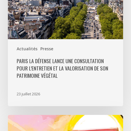
valorisation
de
son
patrimoine
végétal
Actualités
Presse
PARIS LA DÉFENSE LANCE UNE CONSULTATION
POUR L’ENTRETIEN ET LA VALORISATION DE SON
PATRIMOINE VÉGÉTAL
23 juillet 2026
Paris
La