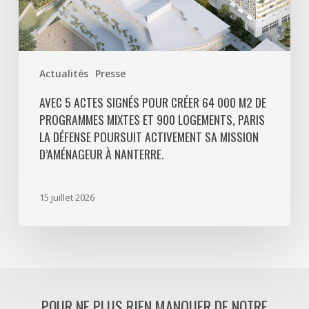
et
900
logements,
Paris
Actualités
Presse
La
Défense
AVEC 5 ACTES SIGNÉS POUR CRÉER 64 000 M2 DE
PROGRAMMES MIXTES ET 900 LOGEMENTS, PARIS
poursuit
LA DÉFENSE POURSUIT ACTIVEMENT SA MISSION
activement
D’AMÉNAGEUR À NANTERRE.
sa
mission
d’aménageur
15 juillet 2026
à
Nanterre.
POUR NE PLUS RIEN MANQUER DE NOTRE