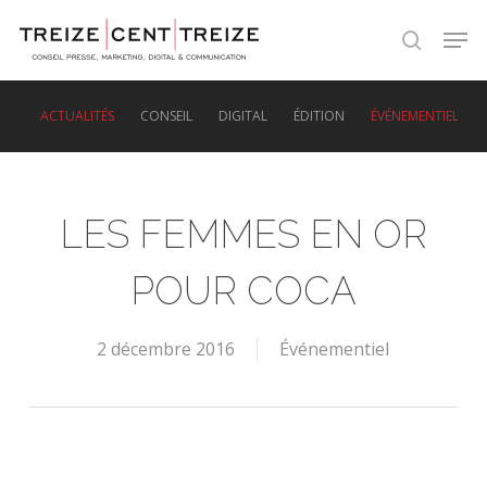
Skip
Men
to
search
main
content
ACTUALITÉS
CONSEIL
DIGITAL
ÉDITION
ÉVÉNEMENTIEL
LES FEMMES EN OR
POUR COCA
2 décembre 2016
Événementiel