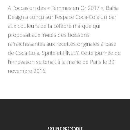
A l’occasion des « Femmes en Or 2017 », Bahia
Design a conçu sur l’espace Coca-Cola un bar
aux couleurs de la célèbre marque qui
proposait aux invités des boissons
rafraîchissantes aux recettes originales à base
de Coca-Cola, Sprite et FÏNLEY. Cette journée de
l’innovation se tenait à la mairie de Paris le 29
novembre 2016.
ARTICLE PRÉCÉDENT