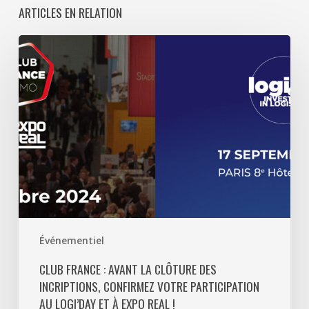
ARTICLES EN RELATION
Club
France
:
avant
la
clôture
des
incriptions,
confirmez
votre
participation
Événementiel
au
Logi’day
CLUB FRANCE : AVANT LA CLÔTURE DES
et
INCRIPTIONS, CONFIRMEZ VOTRE PARTICIPATION
à
AU LOGI’DAY ET À EXPO REAL !