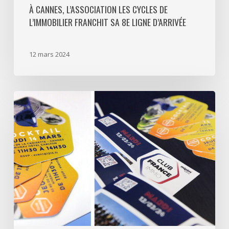
À CANNES, L’ASSOCIATION LES CYCLES DE
L’IMMOBILIER FRANCHIT SA 8E LIGNE D’ARRIVÉE
12 mars 2024
Un
cocktail
Club
France
surplombant
la
baie
de
Cannes